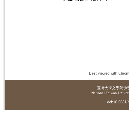
Best viewed with Chrome
臺灣大學
文學院佛
National Taiwan Universi
doi:10.6681