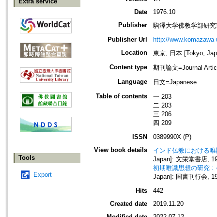
Extra service
Date
1976.10
Publisher
駒澤大学佛教学部研究
Publisher Url
http://www.komazawa-
Location
東京, 日本 [Tokyo, Jap
Content type
期刊論文=Journal Artic
Language
日文=Japanese
Table of contents
一 203
二 203
三 206
四 209
ISSN
0389990X (P)
View book details
インド仏教における唯
Tools
Japan]: 文栄堂書店, 197
初期唯識思想の研究 :
Export
Japan]: 国書刊行会, 197
Hits
442
Created date
2019.11.20
Modified date
2022.07.12