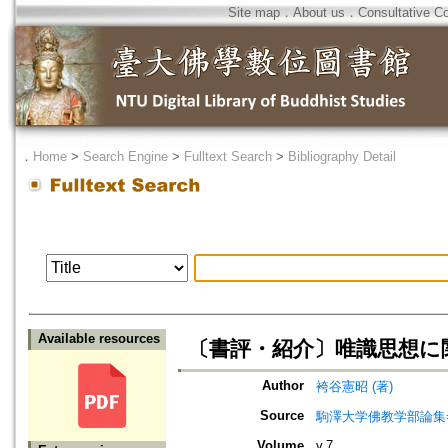
Site map
．
About us
．
Consultative C
．
Home
>
Search Engine
>
Fulltext Search
>
Bibliography Detail
Available resources
〔書評・紹介〕唯識思想に
Author
袴谷憲昭 (著)
Source
駒澤大学佛教学部論集=Jou
Volume
v.7