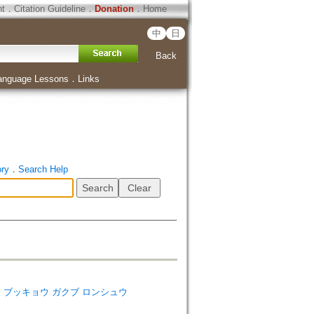
ht
．
Citation Guideline
．
Donation
．
Home
中
日
Back
anguage Lessons
．
Links
ory
．
Search Help
ダイガク ブッキョウ ガクブ ロンシュウ