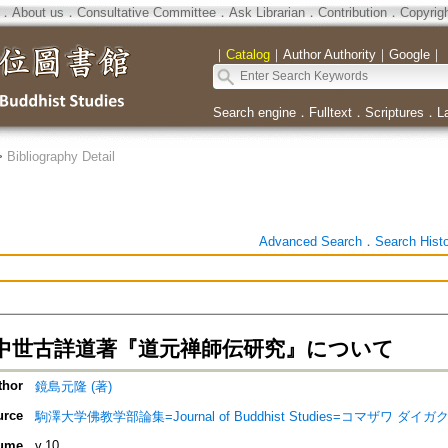
．
About us
．
Consultative Committee
．
Ask Librarian
．
Contribution
．
Copyrig
｜
Catalog
｜
Author Authority
｜
Google
｜
Search engine
．
Fulltext
．
Scriptures
．
L
>
Bibliography Detail
Advanced Search
．
Search Hist
中世古詳道著『道元禅師伝研究』について
thor
鏡島元隆 (著)
urce
駒澤大学佛教学部論集=Journal of Buddhist Studies=コマザワ 
ume
v.10