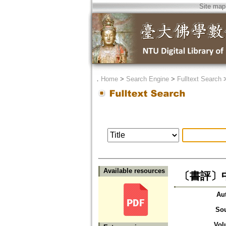
Site map
．
Home
>
Search Engine
>
Fulltext Search
Available resources
〔書評〕
Au
So
Vol