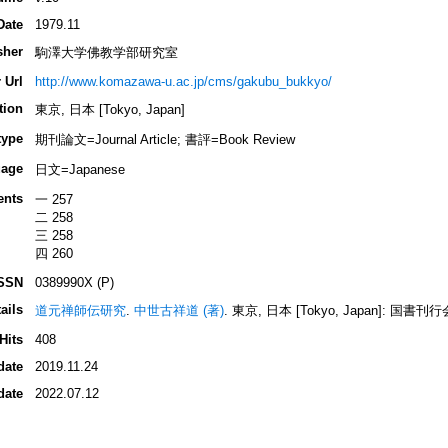
Date
1979.11
sher
駒澤大学佛教学部研究室
 Url
http://www.komazawa-u.ac.jp/cms/gakubu_bukkyo/
tion
東京, 日本 [Tokyo, Japan]
type
期刊論文=Journal Article; 書評=Book Review
age
日文=Japanese
ents
一 257
二 258
三 258
四 260
SSN
0389990X (P)
ails
道元禅師伝研究
.
中世古祥道 (著)
. 東京, 日本 [Tokyo, Japan]: 国書刊行会, 
Hits
408
date
2019.11.24
date
2022.07.12