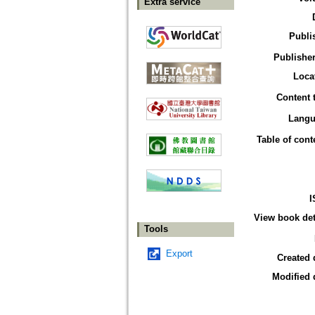
Extra service
Publi
Publisher
Loca
Content 
Langu
Table of cont
I
View book det
Tools
Export
Created 
Modified 