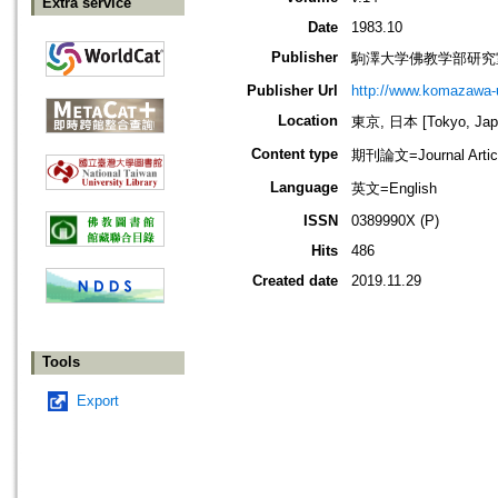
Extra service
Date
1983.10
Publisher
駒澤大学佛教学部研究
Publisher Url
http://www.komazawa-
Location
東京, 日本 [Tokyo, Jap
Content type
期刊論文=Journal Artic
Language
英文=English
ISSN
0389990X (P)
Hits
486
Created date
2019.11.29
Tools
Export