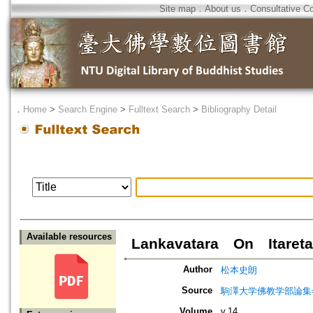
Site map
．
About us
．
Consultative C
．
Home
>
Search Engine
>
Fulltext Search
>
Bibliography Detail
Available resources
Lankavatara On Itareta
Author
松本史朗
Source
駒澤大学佛教学部論集=Jou
Volume
v.14