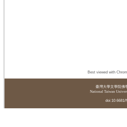
Best viewed with Chrome
臺灣大學
文學院佛
National Taiwan Universi
doi:10.6681