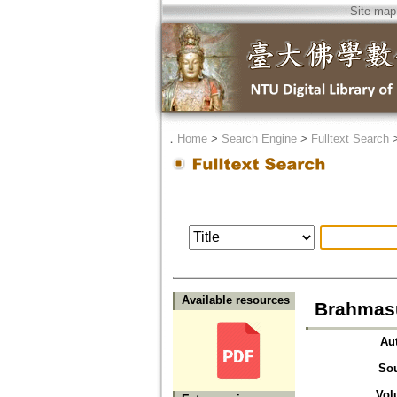
Site map
．
Home
>
Search Engine
>
Fulltext Search
Available resources
Brahma
Au
So
Vol