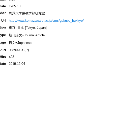
Date
1985.10
sher
駒澤大学佛教学部研究室
 Url
http://www.komazawa-u.ac.jp/cms/gakubu_bukkyo/
tion
東京, 日本 [Tokyo, Japan]
type
期刊論文=Journal Article
age
日文=Japanese
SSN
0389990X (P)
Hits
423
date
2019.12.04