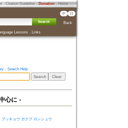
ht
．
Citation Guideline
．
Donation
．
Home
中
日
Back
anguage Lessons
．
Links
ory
．
Search Help
を中心に ‐
ダイガク ブッキョウ ガクブ ロンシュウ