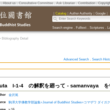
．
About us
．
Consultative Committee
．
Ask Librarian
．
Contribution
．
Copyrig
｜
Catalog
｜
Author Authority
｜
Google
｜
Search engine
．
Fulltext
．
Scriptures
．
L
>
Bibliography Detail
Advanced Search
．
Search Hist
suta I‐1‐4 の解釈を廻って ‐ samanvaya 
thor
金沢篤
urce
駒澤大学佛教学部論集=Journal of Buddhist Studies=コマザワ 
ume
v.16