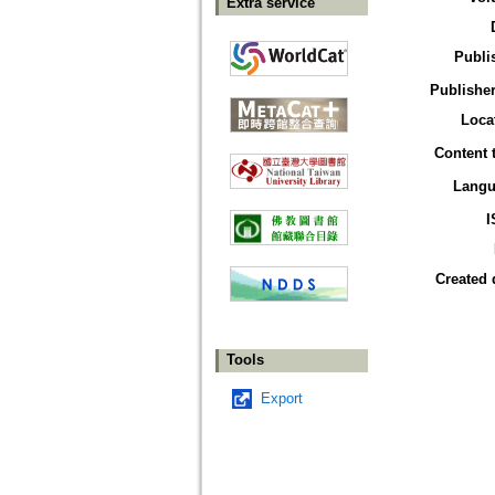
Extra service
Publi
Publisher
Loca
Content 
Langu
I
Created 
Tools
Export