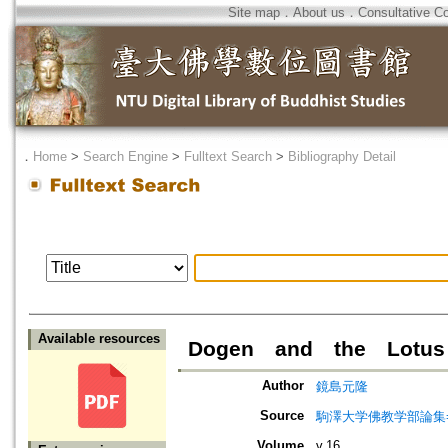
Site map
．
About us
．
Consultative C
．
Home
>
Search Engine
>
Fulltext Search
>
Bibliography Detail
Available resources
Dogen and the Lotus
Author
鏡島元隆
Source
駒澤大学佛教学部論集=Jou
Volume
v.16