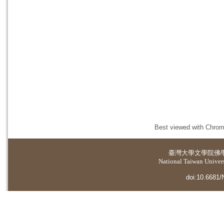
Best viewed with Chrome
臺灣大學
文學院佛
National Taiwan Universi
doi:10.6681