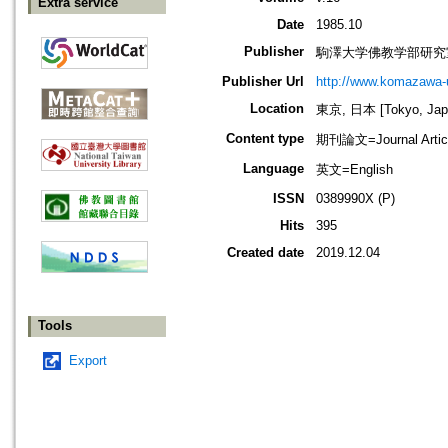
Extra service
Date
1985.10
Publisher
駒澤大学佛教学部研究
Publisher Url
http://www.komazawa-
Location
東京, 日本 [Tokyo, Jap
Content type
期刊論文=Journal Artic
Language
英文=English
ISSN
0389990X (P)
Hits
395
Created date
2019.12.04
Tools
Export