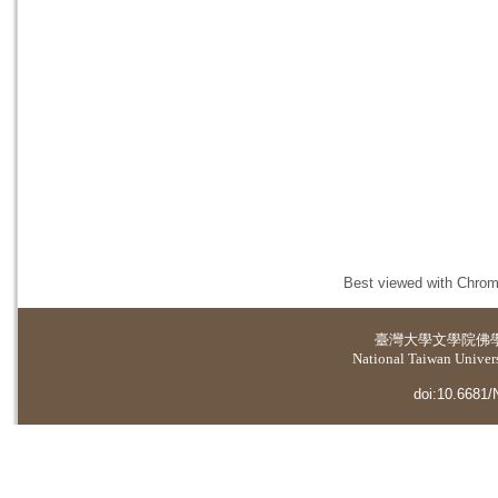
Best viewed with Chrome
臺灣大學
文學院佛
National Taiwan Universi
doi:10.6681