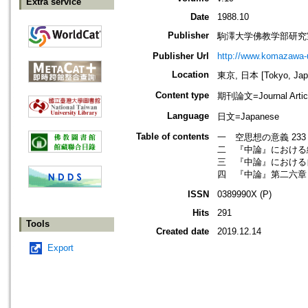
Extra service
Date
1988.10
Publisher
駒澤大学佛教学部研究
Publisher Url
http://www.komazawa-
Location
東京, 日本 [Tokyo, Jap
Content type
期刊論文=Journal Artic
Language
日文=Japanese
Table of contents
一 空思想の意義 233
二 『中論』における縁
三 『中論』における自
四 『中論』第二六章「
ISSN
0389990X (P)
Hits
291
Tools
Created date
2019.12.14
Export