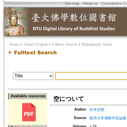
Site map
．
About us
．
Consultative C
．
Home
>
Search Engine
>
Fulltext Search
>
Bibliography Detail
Available resources
空について
Author
松本史朗
Source
駒澤大学佛教学部論集=Jou
Volume
v.19