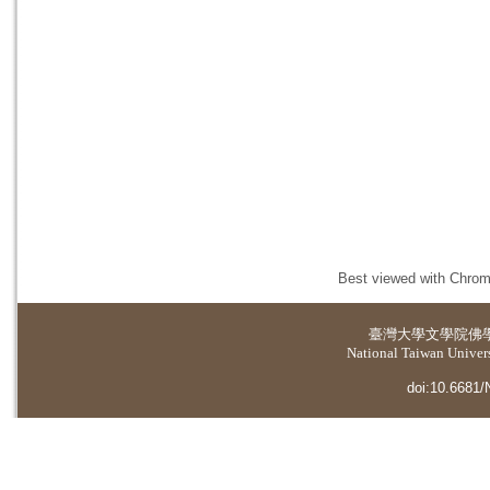
Best viewed with Chrome
臺灣大學
文學院佛
National Taiwan Universi
doi:10.6681