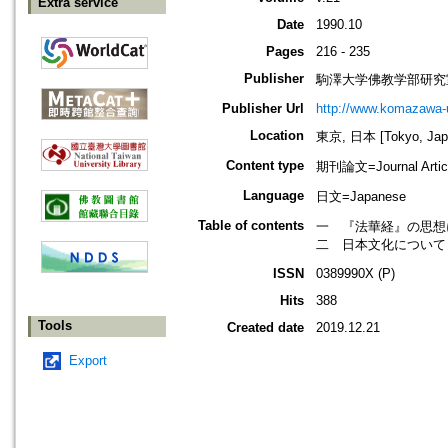
Extra service
Date
1990.10
Pages
216 - 235
Publisher
駒澤大学佛教学部研究
Publisher Url
http://www.komazawa-
Location
東京, 日本 [Tokyo, Jap
Content type
期刊論文=Journal Artic
Language
日文=Japanese
Table of contents
一 『法華経』の思想に
二 日本文化について 
ISSN
0389990X (P)
Hits
388
Tools
Created date
2019.12.21
Export