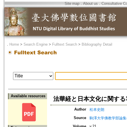
Site map
．
About us
．
Consultative C
．
Home
>
Search Engine
>
Fulltext Search
>
Bibliography Detail
Available resources
法華経と日本文化に関する
Author
松本史朗
Source
駒澤大学佛教学部論集=Jou
Volume
v.21