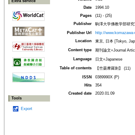
Extra service
Date
1994.10
Pages
(11) - (25)
Publisher
駒澤大学佛教学部研究
Publisher Url
http://www.komazawa-
Location
東京, 日本 [Tokyo, Jap
Content type
期刊論文=Journal Artic
Language
日文=Japanese
Table of contents
【竺曇摩羅剎】 (11)
ISSN
0389990X (P)
Hits
354
Created date
2020.01.09
Tools
Export