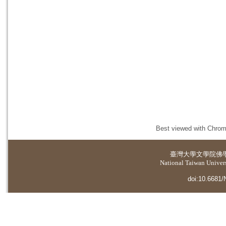
Best viewed with Chrome
臺灣大學
文學院佛
National Taiwan Universi
doi:10.6681