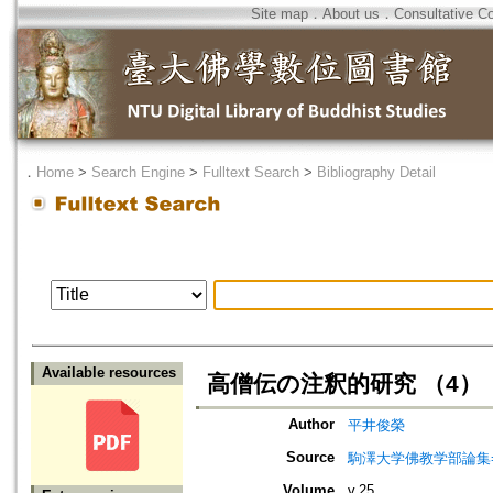
Site map
．
About us
．
Consultative C
．
Home
>
Search Engine
>
Fulltext Search
>
Bibliography Detail
Available resources
高僧伝の注釈的研究 （4）
Author
平井俊榮
Source
駒澤大学佛教学部論集=Jou
Volume
v.25