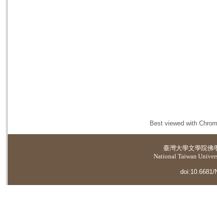
Best viewed with Chrome
臺灣大學
文學院佛
National Taiwan Universi
doi:10.6681