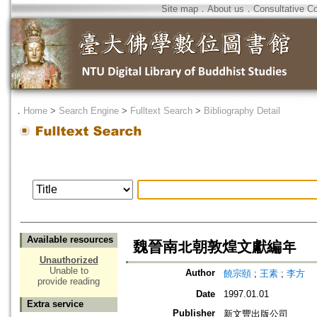
Site map
．
About us
．
Consultative C
．
Home
>
Search Engine
>
Fulltext Search
>
Bibliography Detail
Available resources
魏晉南北朝敦煌文獻編年
Unauthorized
Unable to
Author
饒宗頤
;
王素
;
李方
provide reading
Date
1997.01.01
Extra service
Publisher
新文豐出版公司