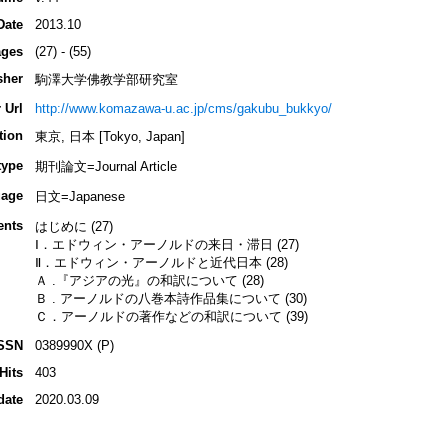
Date
2013.10
ges
(27) - (55)
sher
駒澤大学佛教学部研究室
 Url
http://www.komazawa-u.ac.jp/cms/gakubu_bukkyo/
tion
東京, 日本 [Tokyo, Japan]
type
期刊論文=Journal Article
age
日文=Japanese
ents
はじめに (27)
Ⅰ．エドウィン・アーノルドの来日・滞日 (27)
Ⅱ．エドウィン・アーノルドと近代日本 (28)
Ａ .『アジアの光』の和訳について (28)
Ｂ . アーノルドの八巻本詩作品集について (30)
Ｃ．アーノルドの著作などの和訳について (39)
SSN
0389990X (P)
Hits
403
date
2020.03.09