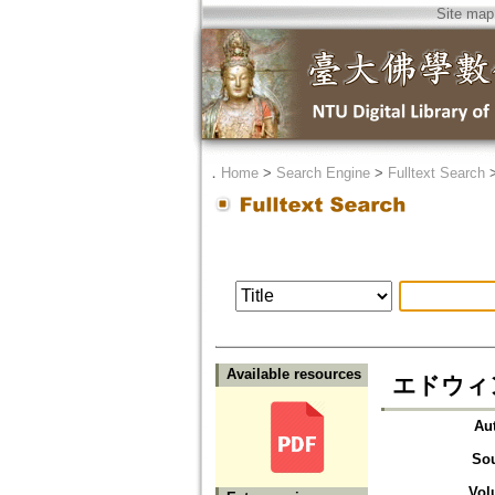
Site map
．
Home
>
Search Engine
>
Fulltext Search
Available resources
エドウィ
Au
So
Vol