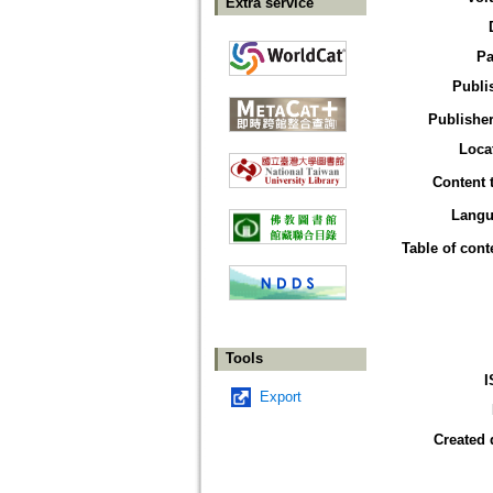
Extra service
Pa
Publi
Publisher
Loca
Content 
Langu
Table of cont
Tools
I
Export
Created 