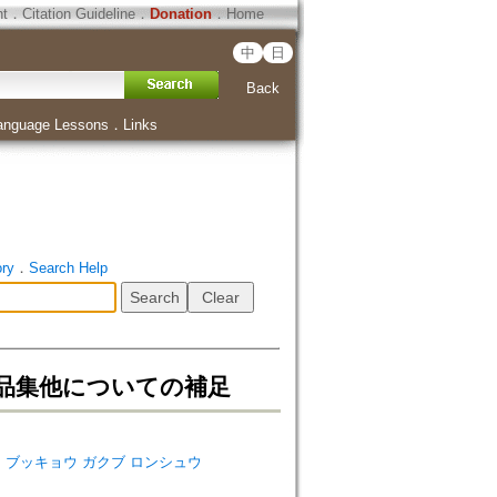
ht
．
Citation Guideline
．
Donation
．
Home
中
日
Back
anguage Lessons
．
Links
ory
．
Search Help
作品集他についての補足
ダイガク ブッキョウ ガクブ ロンシュウ