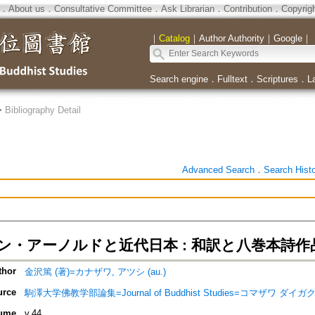
．
About us
．
Consultative Committee
．
Ask Librarian
．
Contribution
．
Copyrig
｜
Catalog
｜
Author Authority
｜
Google
｜
Search engine
．
Fulltext
．
Scriptures
．
L
>
Bibliography Detail
Advanced Search
．
Search Hist
ン・アーノルドと近代日本 : 和訳と八巻本詩
thor
金沢篤 (著)=カナザワ, アツシ (au.)
urce
駒澤大学佛教学部論集=Journal of Buddhist Studies=コマザワ 
ume
v.44