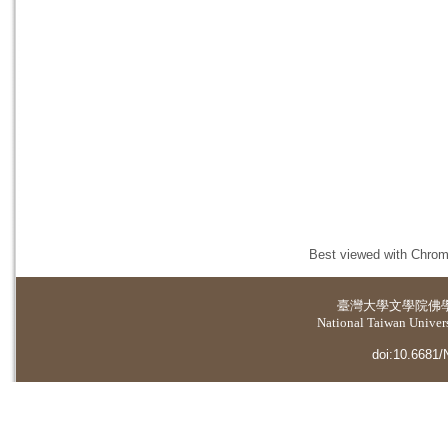
Best viewed with Chrome
臺灣大學
文學院佛
National Taiwan Universi
doi:10.6681