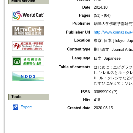
Extra service
Date
2014.10
Pages
(53) - (84)
Publisher
駒澤大学佛教学部研究
Publisher Url
http://www.komazawa-
Location
東京, 日本 [Tokyo, Jap
Content type
期刊論文=Journal Artic
Language
日文=Japanese
Table of contents
はじめに：エピグラフと
Ⅰ．ソレルスとル・クレ
Ⅱ．ル・クレジオなどの
むすびにかえて：ソレル
ISSN
0389990X (P)
Tools
Hits
418
Export
Created date
2020.03.15