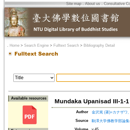
Site map
．
About us
．
Consultative C
．
Home
>
Search Engine
>
Fulltext Search
>
Bibliography Detail
Available resources
Mundaka Upanisad I
Author
金沢篤 (著)=カナザワ, ア
Source
駒澤大学佛教学部論集=Jou
Volume
v.45