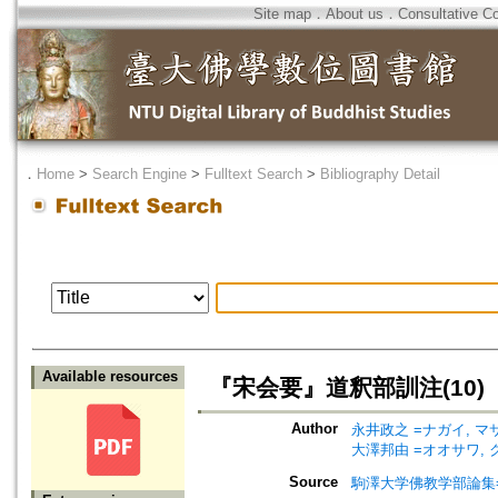
Site map
．
About us
．
Consultative C
．
Home
>
Search Engine
>
Fulltext Search
>
Bibliography Detail
Available resources
『宋会要』道釈部訓注(10)
Author
永井政之 =ナガイ, マ
大澤邦由 =オオサワ,
Source
駒澤大学佛教学部論集=Jou