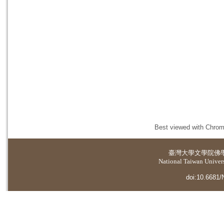
Best viewed with Chrome
臺灣大學
文學院佛
National Taiwan Universi
doi:10.6681