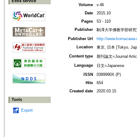
Extra service
Volume
v.46
Date
2015.10
Pages
53 - 110
Publisher
駒澤大学佛教学部研究
Publisher Url
http://www.komazawa-
Location
東京, 日本 [Tokyo, Jap
Content type
期刊論文=Journal Artic
Language
日文=Japanese
ISSN
0389990X (P)
Hits
654
Created date
2020.03.15
Tools
Export