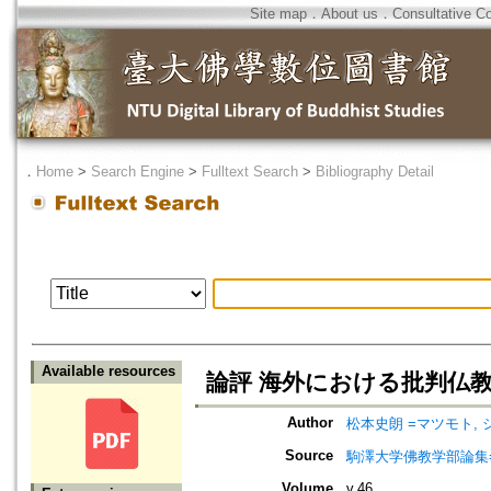
Site map
．
About us
．
Consultative C
．
Home
>
Search Engine
>
Fulltext Search
>
Bibliography Detail
Available resources
論評 海外における批判仏
Author
松本史朗 =マツモト, 
Source
駒澤大学佛教学部論集=Jou
Volume
v.46