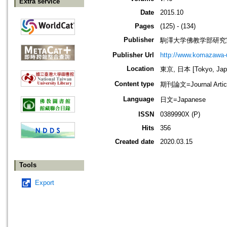
Extra service
Date
2015.10
Pages
(125) - (134)
Publisher
駒澤大学佛教学部研究
Publisher Url
http://www.komazawa-
Location
東京, 日本 [Tokyo, Jap
Content type
期刊論文=Journal Artic
Language
日文=Japanese
ISSN
0389990X (P)
Hits
356
Created date
2020.03.15
Tools
Export