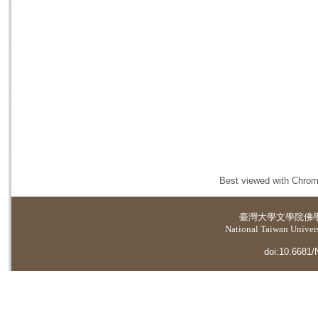
Best viewed with Chrome
臺灣大學
文學院佛
National Taiwan Universi
doi:10.6681