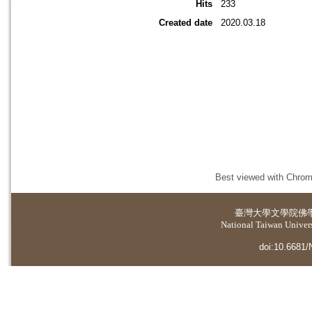
Hits
233
Created date
2020.03.18
Best viewed with Chrome
臺灣大學
文學院佛
National Taiwan Universi
doi:10.6681