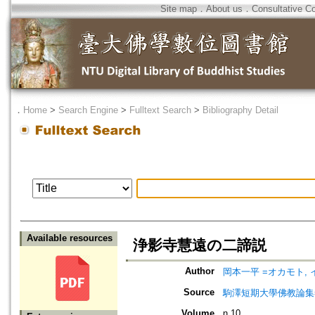
Site map
．
About us
．
Consultative C
．
Home
>
Search Engine
>
Fulltext Search
>
Bibliography Detail
Available resources
浄影寺慧遠の二諦説
Author
岡本一平 =オカモト,
Source
駒澤短期大學佛教論集=駒沢
Volume
n.10