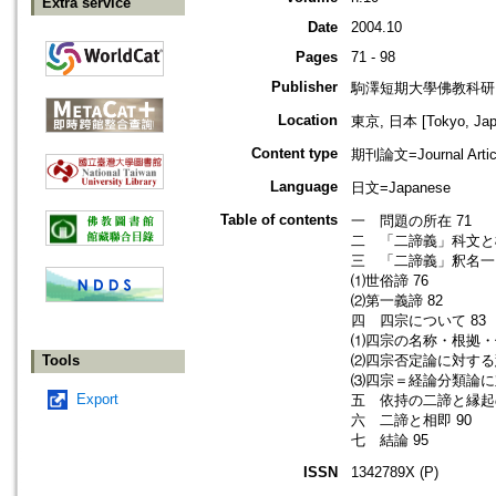
Extra service
Date
2004.10
Pages
71 - 98
Publisher
駒澤短期大學佛教科研
Location
東京, 日本 [Tokyo, Jap
Content type
期刊論文=Journal Artic
Language
日文=Japanese
Table of contents
一 問題の所在 71
二 「二諦義」科文と概
三 「二諦義」釈名一に
⑴世俗諦 76
⑵第一義諦 82
四 四宗について 83
⑴四宗の名称・根拠・価
Tools
⑵四宗否定論に対する慧
⑶四宗＝経論分類論に
Export
五 依持の二諦と縁起の
六 二諦と相即 90
七 結論 95
ISSN
1342789X (P)