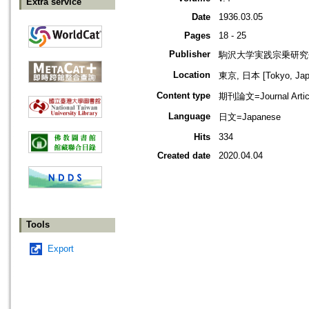
Extra service
Date
1936.03.05
Pages
18 - 25
Publisher
駒沢大学実践宗乗研究
Location
東京, 日本 [Tokyo, Jap
Content type
期刊論文=Journal Artic
Language
日文=Japanese
Hits
334
Created date
2020.04.04
Tools
Export