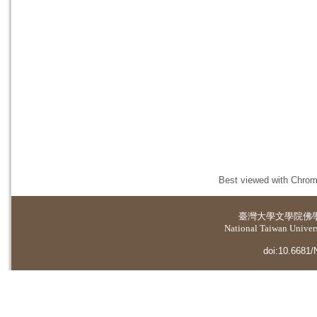
Best viewed with Chrome
臺灣大學
文學院佛
National Taiwan Universi
doi:10.6681