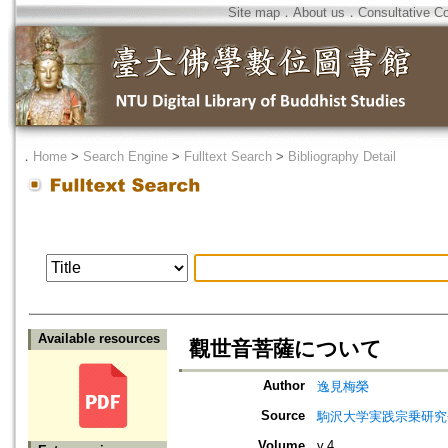
Site map
．
About us
．
Consultative C
．
Home
>
Search Engine
>
Fulltext Search
>
Bibliography Detail
Available resources
觀世音菩薩について
Author
逸見梅榮
Source
駒沢大学実践宗乗研究
Volume
v.4