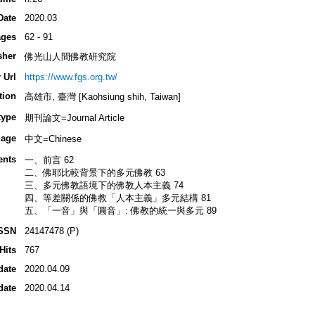
Date
2020.03
ges
62 - 91
sher
佛光山人間佛教研究院
 Url
https://www.fgs.org.tw/
tion
高雄市, 臺灣 [Kaohsiung shih, Taiwan]
type
期刊論文=Journal Article
age
中文=Chinese
ents
一、前言 62
二、佛耶比較背景下的多元佛教 63
三、多元佛教語境下的佛教人本主義 74
四、等差關係的佛教「人本主義」多元結構 81
五、「一音」與「圓音」: 佛教的統一與多元 89
SSN
24147478 (P)
Hits
767
date
2020.04.09
date
2020.04.14