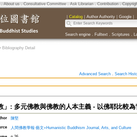
．
About us
．
Consultative Committee
．
Ask Librarian
．
Contribution
．
Copyrig
｜
Catalog
｜
Author Authority
｜
Google
｜
Search engine
．
Fulltext
．
Scriptures
．
L
>
Bibliography Detail
Advanced Search
．
Search Hist
」: 多元佛教與佛教的人本主義 - 以佛耶比較為
thor
陳堅
urce
人間佛教學報‧藝文=Humanistic Buddhism Journal, Arts, and Culture
ume
n.26