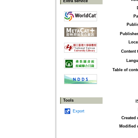
Extra service
Pa
Publi
Publisher
Loca
Content 
Langu
Table of cont
Tools
I
Export
Created 
Modified 