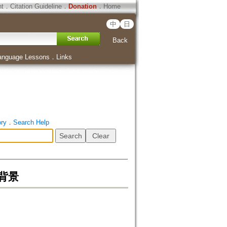
ht
．
Citation Guideline
．
Donation
．
Home
中
日
Back
anguage Lessons
．
Links
ory
．
Search Help
背景