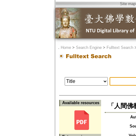
Site map
．
Home
>
Search Engine
>
Fulltext Search
Available resources
「人間佛教
Au
So
Vol