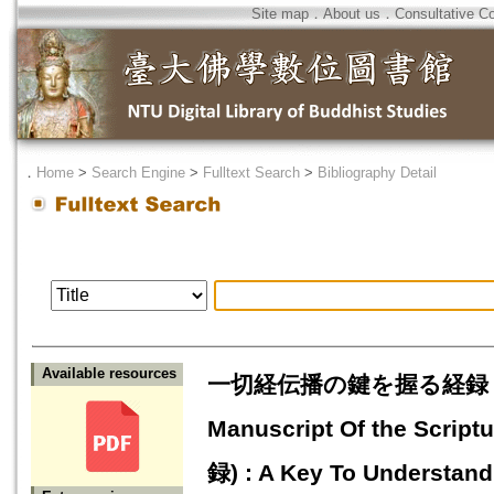
Site map
．
About us
．
Consultative C
．
Home
>
Search Engine
>
Fulltext Search
>
Bibliography Detail
Available resources
一切経伝播の鍵を握る経録 : 
Manuscript Of the Scrip
録) : A Key To Understand