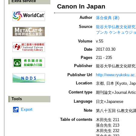
Extra service
Canon In Japan
Author
落合俊典 (著)
Source
龍谷大学仏教文化研究所紀要=Bull
ブンカ ケンキュウジョ
Volume
v.55
Date
2017.03.30
Pages
211 - 235
Publisher
龍谷大学仏教文化研究
Publisher Url
http://www.ryukoku.ac.
Location
京都, 日本 [Kyoto, Jap
Content type
期刊論文=Journal Artic
Tools
Language
日文=Japanese
Export
Note
第八十五回 仏教文化
Table of contents
木田先生 211
落合先生 213
木田先生 232