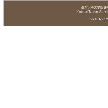
臺灣大學
文學院佛
National Taiwan Universi
doi:10.6681