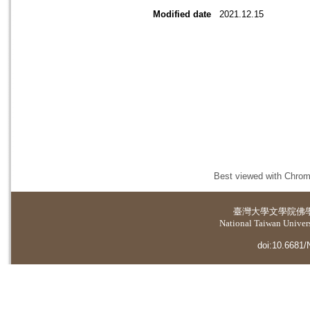
Modified date
2021.12.15
Best viewed with Chrome
臺灣大學
文學院佛
National Taiwan Universi
doi:10.6681