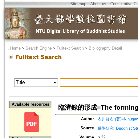
Site map
．
About us
．
Consultative C
．
Home
>
Search Engine
>
Fulltext Search
>
Bibliography Detail
Available resources
臨濟錄的形成=The forming cour
Author
衣川賢次 (著)=Kinugawa,
Source
佛學研究=Buddhist Studi
Volume
n.22