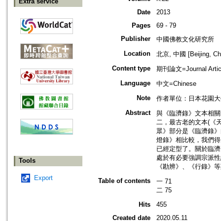
Extra service
Date
2013
Pages
69 - 79
Publisher
中國佛教文化研究所
Location
北京, 中國 [Beijing, Ch
Content type
期刊論文=Journal Artic
Language
中文=Chinese
Note
作者單位：日本花園大
Abstract
與《臨濟錄》文本相關
二，最古老的文本(《
眾》部分是《臨濟錄》
燈錄》相比較，我們得
已經定型了。關於臨濟
處於有必要強調宗派性
Tools
《勘辨》、《行錄》等
Export
Table of contents
一 71
二 75
Hits
455
Created date
2020.05.11