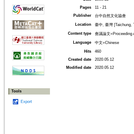
Pages
11 - 21
Publisher
台中自然文化協會
Location
臺中, 臺灣 [Taichung, T
Content type
會議論文=Proceeding Ar
Language
中文=Chinese
Hits
460
Created date
2020.05.12
Modified date
2020.05.12
Tools
Export