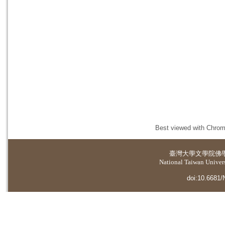
Best viewed with Chrome
臺灣大學
文學院佛
National Taiwan Universi
doi:10.6681