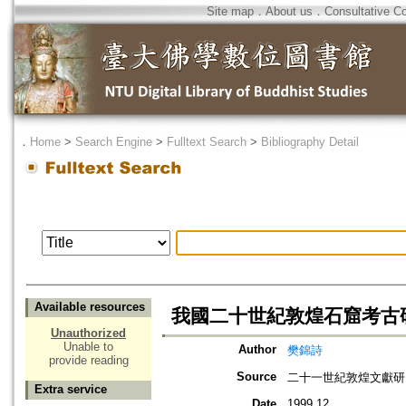
Site map
．
About us
．
Consultative C
．
Home
>
Search Engine
>
Fulltext Search
>
Bibliography Detail
Available resources
我國二十世紀敦煌石窟考古
Unauthorized
Unable to
Author
樊錦詩
provide reading
Source
二十一世紀敦煌文獻研
Extra service
Date
1999.12