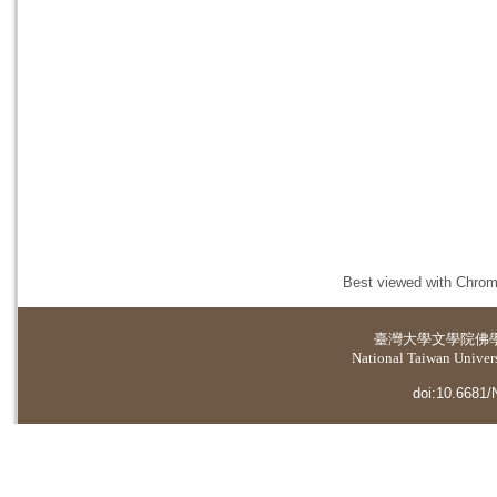
Best viewed with Chrome
臺灣大學
文學院佛
National Taiwan Universi
doi:10.6681