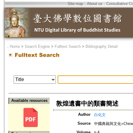
Site map
．
About us
．
Consultative C
．
Home
>
Search Engine
>
Fulltext Search
>
Bibliography Detail
Available resources
敦煌遺書中的類書簡述
Author
白化文
Source
中國典籍與文化=Chinese C
Volume
n.4