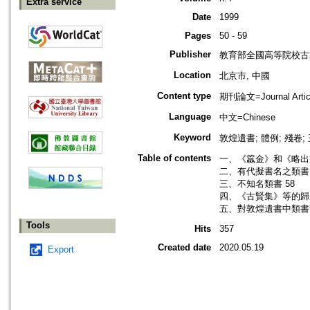
Extra service
Date
1999
Pages
50 - 59
Publisher
教育部全國高等院校古
Location
北京市, 中國
Content type
期刊論文=Journal Artic
Language
中文=Chinese
Keyword
敦煌遺書; 體例; 殘卷;
Table of contents
一、《籝金》和《略出
二、有代擬書名之類書 
三、不知名類書 58
四、《古賢集》等的歸屬
五、對敦煌遺書中類書
Tools
Hits
357
Created date
2020.05.19
Export