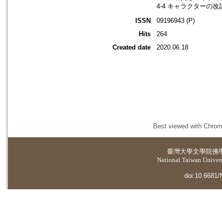
4-4 キャラクターの改
ISSN
09196943 (P)
Hits
264
Created date
2020.06.18
Best viewed with Chrome
臺灣大學
文學院佛
National Taiwan Universi
doi:10.6681