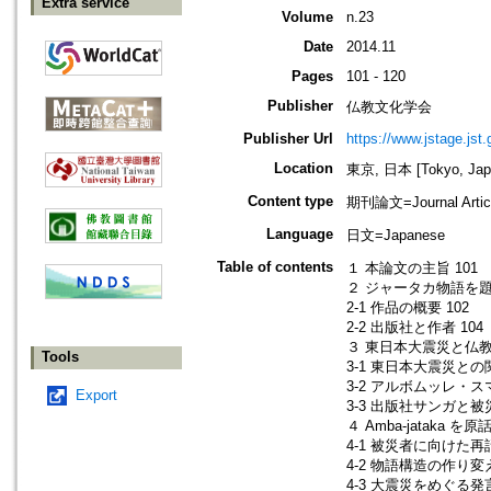
Extra service
Volume
n.23
Date
2014.11
Pages
101 - 120
Publisher
仏教文化学会
Publisher Url
https://www.jstage.jst
Location
東京, 日本 [Tokyo, Jap
Content type
期刊論文=Journal Artic
Language
日文=Japanese
Table of contents
１ 本論文の主旨 101
２ ジャータカ物語を題
2-1 作品の概要 102
2-2 出版社と作者 104
３ 東日本大震災と仏教绘
Tools
3-1 東日本大震災との関
3-2 アルボムッレ・ス
Export
3-3 出版社サンガと被災
４ Amba-jataka 
4-1 被災者に向けた再話
4-2 物語構造の作り変え
4-3 大震災をめぐる発