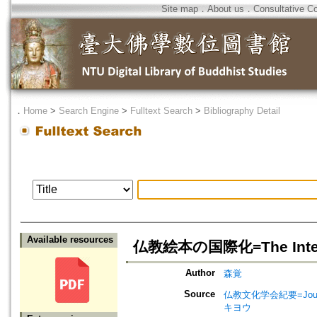
Site map
．
About us
．
Consultative C
．
Home
>
Search Engine
>
Fulltext Search
>
Bibliography Detail
Available resources
仏教絵本の国際化=The Internat
Author
森覚
Source
仏教文化学会紀要=Journal 
キヨウ