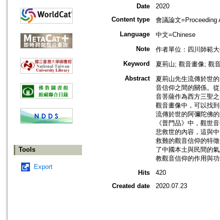
Date
2020
Content type
會議論文=Proceeding Ar
Language
中文=Chinese
Note
作者單位：四川師範大
Keyword
夏荊山; 觀音畫像; 觀
Abstract
夏荊山先生流傳於世的
音信仰之間的關係。從
音菩薩作為西方三聖之
觀音畫像中，可以找到
流傳於世的阿彌陀佛的
《普門品》中，觀世音
悲救世的內容，這與中
救難的觀音信仰的特徵
Tools
了中國本土與民間的氣
教觀音信仰的作用與功
Export
Hits
420
Created date
2020.07.23