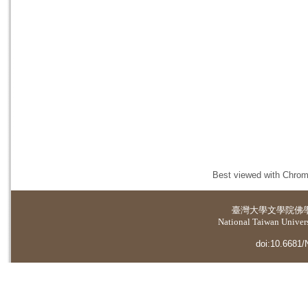
Best viewed with Chrome
臺灣大學
文學院佛
National Taiwan Universi
doi:10.6681