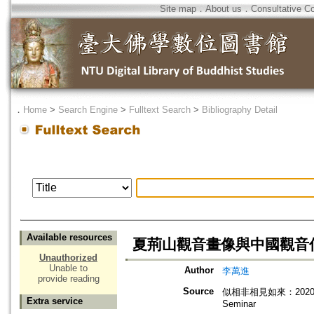
Site map
．
About us
．
Consultative C
．
Home
>
Search Engine
>
Fulltext Search
>
Bibliography Detail
Available resources
夏荊山觀音畫像與中國觀音
Unauthorized
Unable to
Author
李萬進
provide reading
Source
似相非相見如來：2020夏荊山國際
Extra service
Seminar