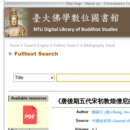
Site map
．
About us
．
Consultative C
．
Home
>
Search Engine
>
Fulltext Search
>
Bibliography Detail
Available resources
《唐後期五代宋初敦煌僧尼
Author
榮新江 (著)=Rong, Xin-j
Source
中國史研究=Journal of Ch
Volume
n.1