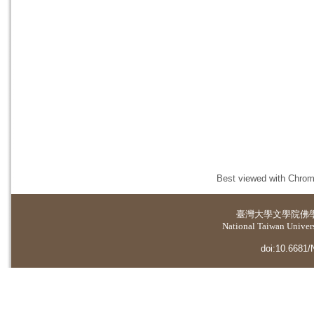
Best viewed with Chrome
臺灣大學
文學院佛
National Taiwan Universi
doi:10.6681