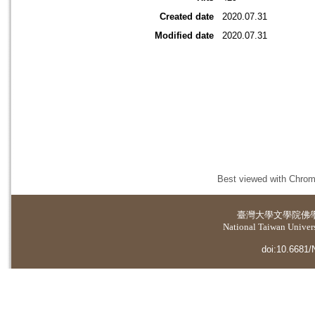
Created date
2020.07.31
Modified date
2020.07.31
Best viewed with Chrome
臺灣大學
文學院佛
National Taiwan Universi
doi:10.6681