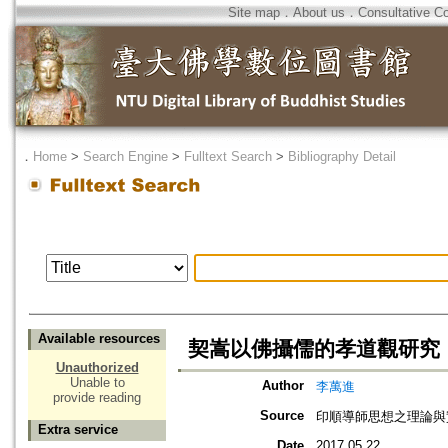
Site map
．
About us
．
Consultative C
．
Home
>
Search Engine
>
Fulltext Search
>
Bibliography Detail
Available resources
契嵩以佛攝儒的孝道觀研究
Unauthorized
Unable to
Author
李萬進
provide reading
Source
印順導師思想之理論與
Extra service
Date
2017.05.22