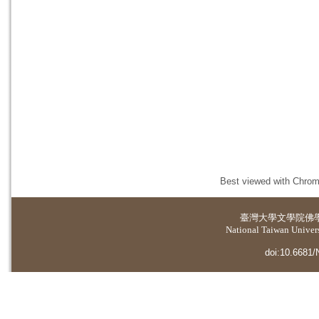
Best viewed with Chrome
臺灣大學
文學院佛
National Taiwan Universi
doi:10.6681