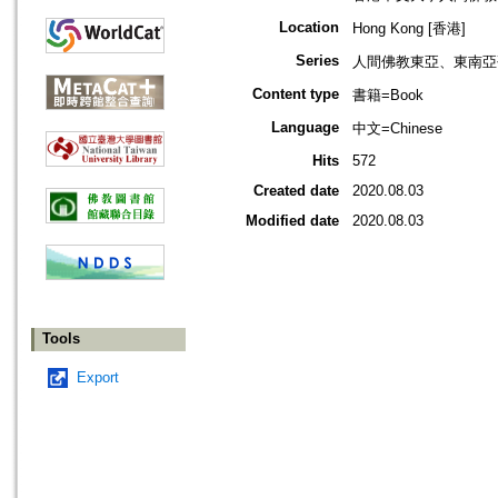
Location
Hong Kong [香港]
Series
人間佛教東亞、東南亞
Content type
書籍=Book
Language
中文=Chinese
Hits
572
Created date
2020.08.03
Modified date
2020.08.03
Tools
Export