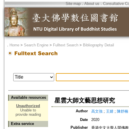
Site map
．
About us
．
Consultative C
．
Home
>
Search Engine
>
Fulltext Search
>
Bibliography Detail
Available resources
星雲大師文藝思想研究
Unauthorized
Unable to
Author
高文強
;
王婧
;
陳舒楠
provide reading
Date
2020
Extra service
Publisher
香港中文大學人間佛教