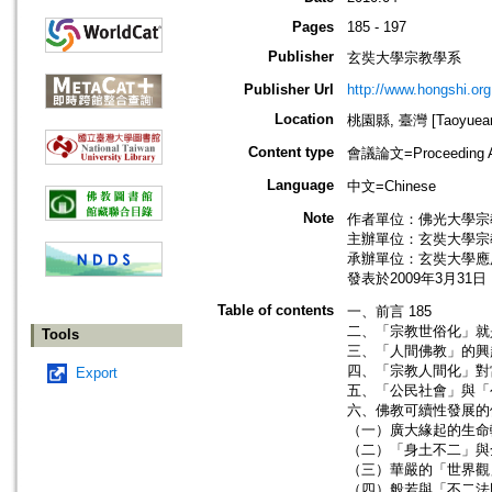
Pages
185 - 197
Publisher
玄奘大學宗教學系
Publisher Url
http://www.hongshi.org
Location
桃園縣, 臺灣 [Taoyuean 
Content type
會議論文=Proceeding Ar
Language
中文=Chinese
Note
作者單位：佛光大學宗
主辦單位：玄奘大學宗
承辦單位：玄奘大學應
發表於2009年3月31
Table of contents
一、前言 185
二、「宗教世俗化」就是
Tools
三、「人間佛教」的興起
四、「宗教人間化」對當
Export
五、「公民社會」與「公
六、佛教可續性發展的優
（一）廣大緣起的生命輪
（二）「身土不二」與全
（三）華嚴的「世界觀」
（四）般若與「不二法門