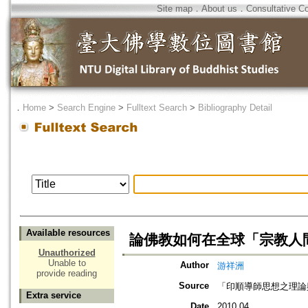
Site map
．
About us
．
Consultative C
．
Home
>
Search Engine
>
Fulltext Search
>
Bibliography Detail
Available resources
論佛教如何在全球「宗教人
Unauthorized
Unable to
Author
游祥洲
provide reading
Source
「印順導師思想之理論
Extra service
Date
2010.04