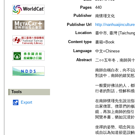
Pages
440
Publisher
南懷瑾文化
Publisher Url
http://nanhuaijincultur
Location
臺中市, 臺灣 [Taichung s
Content type
書籍=Book
Language
中文=Chinese
Abstract
二○○五年冬，南師與
南師自稱白衣，向不以
對談中，南師的嬉笑怒
一般愛好佛法的人，都
行者的對話，悟解和感
Tools
在南師懷瑾先生說法指
Export
出家僧眾。僧眾們的修
鏡，再加上南師的指引
閱覽本書，猶如沉浸於
坐禪的姿勢、唱念與法
或自以為知道卻是誤解