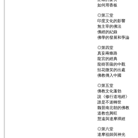
如何用香板
◎第三堂
印度文化的影響
無主宰的佛法
佛經的紀錄
佛學的發展和爭論
◎第四堂
真妄兩條路
龍宮的經典
龍樹菩薩的中觀
拈花微笑的出處
佛教傳入中國
◎第五堂
佛教文化蓬勃
說《修行道地經》
誰是不迷轉世
魏晉南北朝的佛教
道教也興旺
慧遠與達摩禪經
◎第六堂
達摩祖師與神光