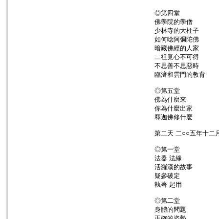
◎第四堂
佛學院的學僧
少林寺的大柱子
如何唸阿彌陀佛
暗藏佛經的人家
二祖覓心不可得
不思善不思惡時
臨濟和雲門的教育
◎第五堂
佛為什麼來
你為什麼出家
釋迦佛修什麼
第二天 二○○五年十二
◎第一堂
法器 法緣
活羅漢的故事
疑參破定
執著 起用
◎第二堂
身體的問題
正確的姿勢