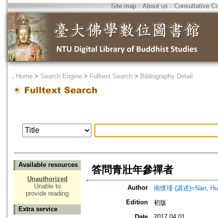
Site map
．
About us
．
Consultative C
．
Home
>
Search Engine
>
Fulltext Search
>
Bibliography Detail
Available resources
答問青壯年參禪者
Unauthorized
Unable to
Author
南懷瑾 (講述)=Nan, Huai-
provide reading
Edition
初版
Extra service
Date
2017.04.01