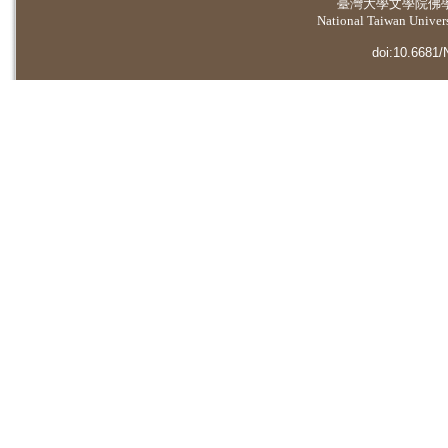
臺灣大學
文學院佛
National Taiwan Universi
doi:10.6681