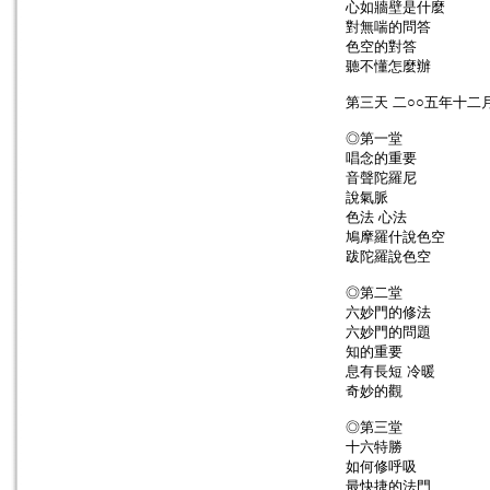
心如牆壁是什麼
對無喘的問答
色空的對答
聽不懂怎麼辦
第三天 二○○五年十二
◎第一堂
唱念的重要
音聲陀羅尼
說氣脈
色法 心法
鳩摩羅什說色空
跋陀羅說色空
◎第二堂
六妙門的修法
六妙門的問題
知的重要
息有長短 冷暖
奇妙的觀
◎第三堂
十六特勝
如何修呼吸
最快捷的法門