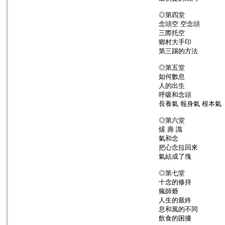
◎第四堂
念頭空 空念頭
三際托空
鄉村大手印
第三踢的方法
◎第五堂
如何數息
人的出生
呼吸和念頭
長養氣 報身氣 根本氣
◎第六堂
煖 壽 識
氣和念
把心念拉回來
氣結成了塊
◎第七堂
十念的修持
瘋師爺
人生的最終
息和風的不同
飲食的困擾