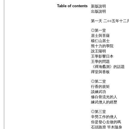
Table of contents
新版說明
出版說明
第一天 二○○五年十二
◎第一堂
居士與菩薩
楊仁山居士
熊十力的學院
說王陽明
王學影響日本
王學的問題
《禪海蠡測》的話題
禪堂與香板
◎第二堂
行香的規矩
談練武功
修白骨流光的人
練武僧人的經歷
◎第三堂
辛勞工作的僧人
你是發心去做的嗎
石頭路滑 竿木隨身