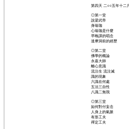
第四天 二○○五年十二
◎第一堂
說梁武帝
身瑜珈
心瑜珈是什麼
早晚課的唱念
達摩洞前的經歷
◎第二堂
佛學的概論
永嘉大師
離心意識
流注生 流注滅
識的現象
六識在何處
五法三自性
八識二無我
◎第三堂
如何對付妄念
人身上的氣脈
有形工夫
禪定工夫