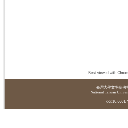
Best viewed with Chrome
臺灣大學
文學院佛
National Taiwan Universi
doi:10.6681