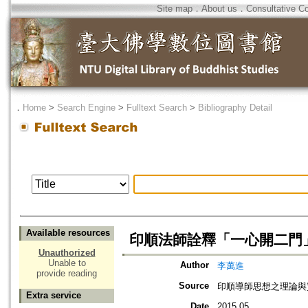
Site map
．
About us
．
Consultative C
．
Home
>
Search Engine
>
Fulltext Search
>
Bibliography Detail
Available resources
印順法師詮釋「一心開二門
Unauthorized
Unable to
Author
李萬進
provide reading
Source
印順導師思想之理論與
Extra service
Date
2015.05