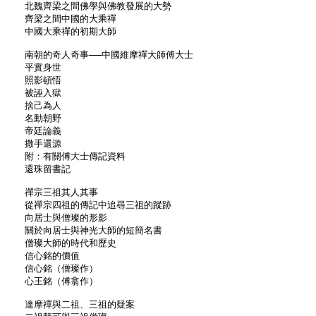
北魏齊梁之間佛學與佛教發展的大勢
齊梁之間中國的大乘禪
中國大乘禪的初期大師
南朝的奇人奇事──中國維摩禪大師傅大士
平實身世
照影頓悟
被誣入獄
捨己為人
名動朝野
帝廷論義
撒手還源
附：有關傅大士傳記資料
還珠留書記
禪宗三祖其人其事
從禪宗四祖的傳記中追尋三祖的蹤跡
向居士與僧璨的形影
關於向居士與神光大師的短簡名書
僧璨大師的時代和歷史
信心銘的價值
信心銘（僧璨作）
心王銘（傅翕作）
達摩禪與二祖、三祖的疑案