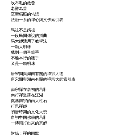
吹布毛的啟發
老難為善
至聖獨照的雋語
法融一系的禪心與文佛索引表
馬祖不是媽祖
一段民間傳說的插曲
馬大師活用了教學法
一顆大明珠
獵到一個弓箭手
不離本行的獵手
又是一顆明珠
唐宋間與湖南有關的禪宗大德
唐宋間與湖南有關的禪宗大師索引表
南宗禪在唐初的茁壯
南行禪道落在江湖
奠基南宗的兩大柱石
行思禪師
初唐時期的文化大勢
唐初中國佛學的茁壯
一磚頭打出來的宗師
附錄：禪的幽默