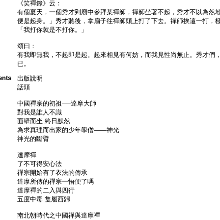
《笑禪錄》云：
有個夏天，一個秀才到廟中參拜某禪師，禪師坐著不起，秀才不以為然
便是起身。」秀才聽後，拿扇子往禪師頭上打了下去。禪師挨這一打，
「我打你就是不打你。」
頌曰：
有我即無我，不起即是起。起來相見有何妨，而我見性尚無止。秀才們
已。
ents
出版說明
話頭
中國禪宗的初祖──達摩大師
對我是誰人不識
面壁而坐 終日默然
為求真理而出家的少年學僧――神光
神光的斷臂
達摩禪
了不可得安心法
禪宗開始有了衣法的傳承
達摩所傳的禪宗一悟便了嗎
達摩禪的二入與四行
五度中毒 隻履西歸
南北朝時代之中國禪與達摩禪