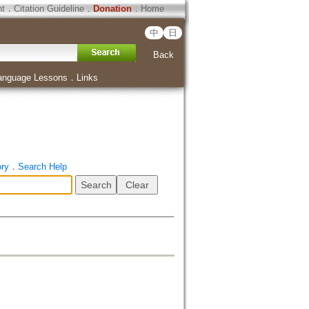
ht
．
Citation Guideline
．
Donation
．
Home
中
日
Back
anguage Lessons
．
Links
ory
．
Search Help