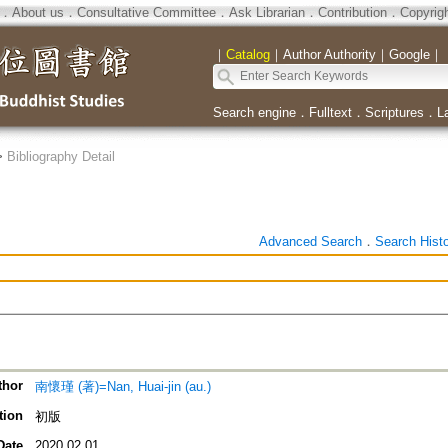
．
About us
．
Consultative Committee
．
Ask Librarian
．
Contribution
．
Copyrig
｜
Catalog
｜
Author Authority
｜
Google
｜
Search engine
．
Fulltext
．
Scriptures
．
L
>
Bibliography Detail
Advanced Search
．
Search Hist
thor
南懷瑾 (著)=Nan, Huai-jin (au.)
tion
初版
Date
2020.02.01