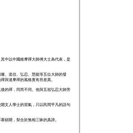
，其中以中國維摩禪大師傅大士為代表，是
僧璨、道信、弘忍、慧能等五位大師的發
的禪與達摩禪的風格實有所差異。
以後的禪，同而不同。他與五祖弘忍大師旁
脫開文人學士的習氣，只以民間平凡的語句
茅塞頓開，契合於無相三昧的真諦。