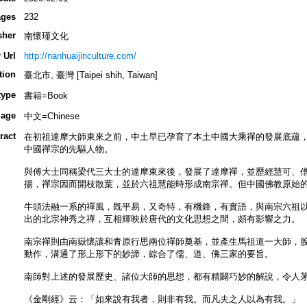
ges
232
sher
南懷瑾文化
 Url
http://nanhuaijinculture.com/
tion
臺北市, 臺灣 [Taipei shih, Taiwan]
type
書籍=Book
age
中文=Chinese
ract
在初祖達摩大師東來之前，中土早已孕育了本土中國大乘禪的發展底蘊
中國禪宗的先驅人物。
與傅大士同稱梁代三大士的達摩東來後，發展了達摩禪，並歷經慧可、
揚，禪宗因而開枝散葉，並於六祖慧能時形成南宗禪。但中國佛教原始
牛頭法融一系的禪風，既平易，又奇特，有機鋒，有實語，與南宗六祖
出的北宗神秀之禪，互相輝映於唐代的文化思想之間，頗有影響之力。
南宗禪則由南嶽懷讓和青原行思兩位禪師奠基，並產生馬祖道一大師，
動作，溝通了形上形下的妙諦，綜合了儒、道、佛三家的要旨。
南師對上述的發展歷史、諸位大師的思想，都有精闢巧妙的解說，令人
《金剛經》云：「如來說有我者，則非有我。而凡夫之人以為有我。」