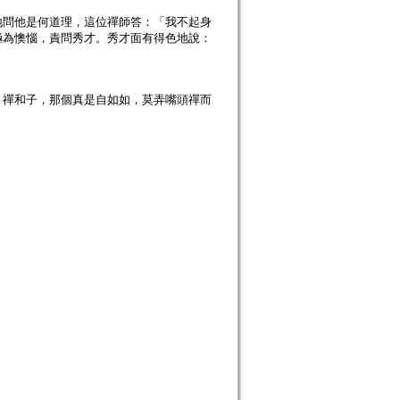
地問他是何道理，這位禪師答：「我不起身
極為懊惱，責問秀才。秀才面有得色地說：
，禪和子，那個真是自如如，莫弄嘴頭禪而