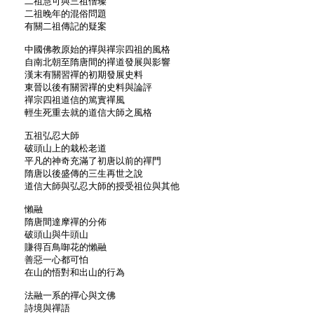
二祖慧可與三祖僧璨
二祖晚年的混俗問題
有關二祖傳記的疑案
中國佛教原始的禪與禪宗四祖的風格
自南北朝至隋唐間的禪道發展與影響
漢末有關習禪的初期發展史料
東晉以後有關習禪的史料與論評
禪宗四祖道信的篤實禪風
輕生死重去就的道信大師之風格
五祖弘忍大師
破頭山上的栽松老道
平凡的神奇充滿了初唐以前的禪門
隋唐以後盛傳的三生再世之說
道信大師與弘忍大師的授受祖位與其他
懶融
隋唐間達摩禪的分佈
破頭山與牛頭山
賺得百鳥啣花的懶融
善惡一心都可怕
在山的悟對和出山的行為
法融一系的禪心與文佛
詩境與禪語