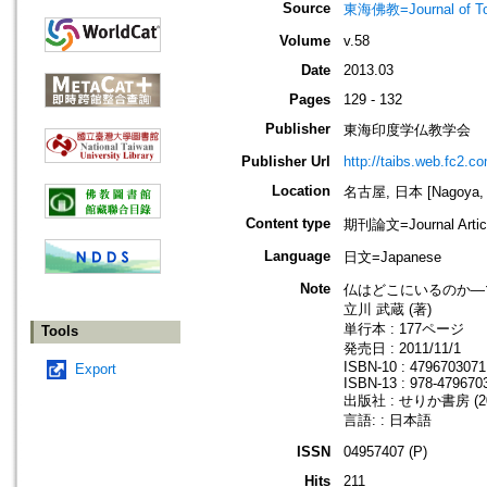
Source
東海佛教=Journal of To
Volume
v.58
Date
2013.03
Pages
129 - 132
Publisher
東海印度学仏教学会
Publisher Url
http://taibs.web.fc2.c
Location
名古屋, 日本 [Nagoya, 
Content type
期刊論文=Journal Artic
Language
日文=Japanese
Note
仏はどこにいるのか―マンダ
立川 武蔵 (著)
単行本 : 177ページ
Tools
発売日 : 2011/11/1
ISBN-10 : 4796703071
Export
ISBN-13 : 978-479670
出版社 : せりか書房 (201
言語: : 日本語
ISSN
04957407 (P)
Hits
211