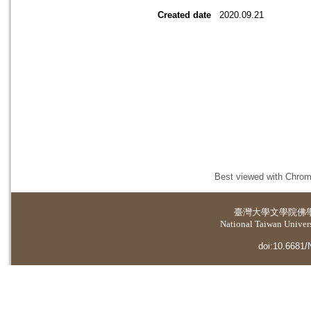
Created date
2020.09.21
Best viewed with Chrome
臺灣大學
文學院佛
National Taiwan Universi
doi:10.6681