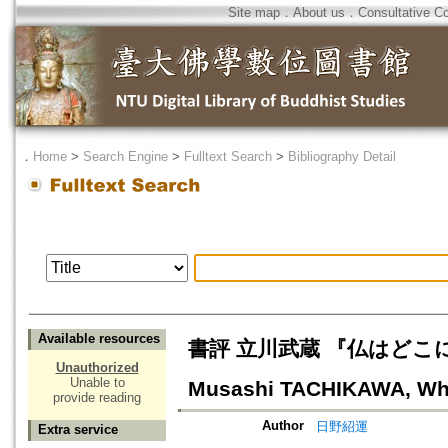
Site map
．
About us
．
Consultative C
．
Home
>
Search Engine
>
Fulltext Search
>
Bibliography Detail
Available resources
書評 立川武蔵 『仏はどこにい
Unauthorized
Unable to
Musashi TACHIKAWA, Whe
provide reading
Author
日野紹運
Extra service