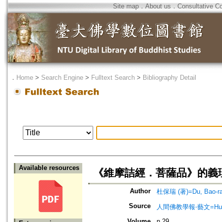
Site map
．
About us
．
Consultative C
．
Home
>
Search Engine
>
Fulltext Search
>
Bibliography Detail
Available resources
《維摩詰經．菩薩品》的義
Author
杜保瑞 (著)=Du, Bao-ray
Source
人間佛教學報‧藝文=Humanist
Volume
n.29