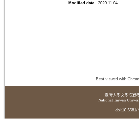
Modified date
2020.11.04
Best viewed with Chrome
臺灣大學
文學院佛
National Taiwan Universi
doi:10.6681