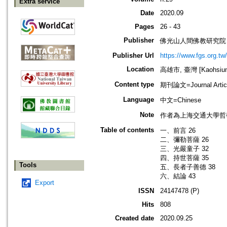
Extra service
Date
2020.09
Pages
26 - 43
Publisher
佛光山人間佛教研究院
Publisher Url
https://www.fgs.org.tw/
Location
高雄市, 臺灣 [Kaohsiung 
Content type
期刊論文=Journal Artic
Language
中文=Chinese
Note
作者為上海交通大學哲
Table of contents
一、前言 26
二、彌勒菩薩 26
三、光嚴童子 32
四、持世菩薩 35
Tools
五、長者子善德 38
六、結論 43
Export
ISSN
24147478 (P)
Hits
808
Created date
2020.09.25