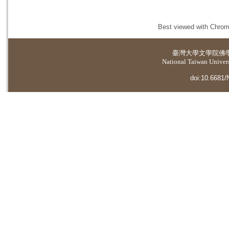
Best viewed with Chrome
臺灣大學
文學院佛
National Taiwan Universi
doi:10.6681