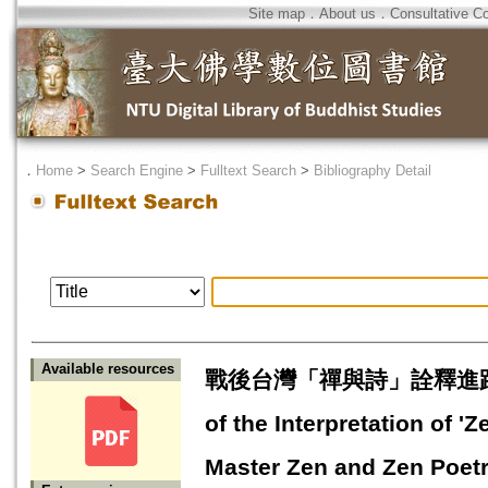
Site map
．
About us
．
Consultative C
．
Home
>
Search Engine
>
Fulltext Search
>
Bibliography Detail
Available resources
戰後台灣「禪與詩」詮釋進路
of the Interpretation of 
Master Zen and Zen Poetry