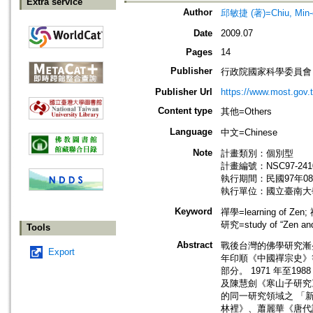
Extra service
Author
邱敏捷 (著)=Chiu, Min-c
Date
2009.07
Pages
14
Publisher
行政院國家科學委員會
Publisher Url
https://www.most.gov.
Content type
其他=Others
Language
中文=Chinese
Note
計畫類別：個別型
計畫編號：NSC97-2410-
執行期間：民國97年08
執行單位：國立臺南大
Keyword
禪學=learning of Zen
研究=study of “Zen an
Tools
Abstract
戰後台灣的佛學研究漸盛
Export
年印順《中國禪宗史》
部分。 1971 年至
及陳慧劍《寒山子研究
的同一研究領域之 「
林裡》、蕭麗華《唐代