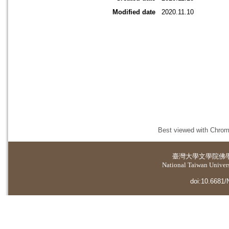
Modified date
2020.11.10
Best viewed with Chrome
臺灣大學
文學院佛
National Taiwan Universi
doi:10.6681