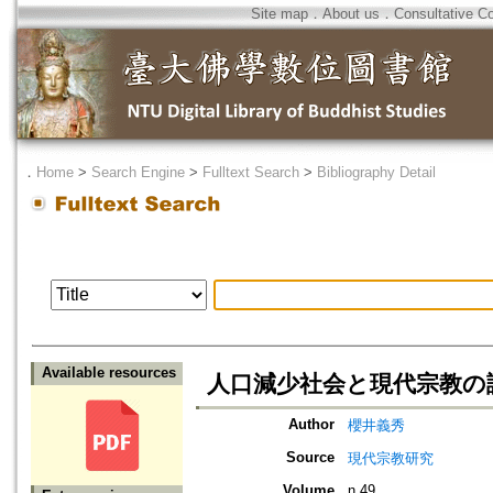
Site map
．
About us
．
Consultative C
．
Home
>
Search Engine
>
Fulltext Search
>
Bibliography Detail
Available resources
人口減少社会と現代宗教の
Author
櫻井義秀
Source
現代宗教研究
Volume
n.49