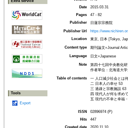
Extra service
Date
2015.03.31
Pages
47 - 82
Publisher
日蓮宗宗務院
Publisher Url
https://www.nichiren.or.
Location
東京, 日本 [Tokyo, Jap
Content type
期刊論文=Journal Artic
Language
日文=Japanese
Note
第四十七回中央教化研
作者單位：北海道大学
Table of contents
一 人口減少社会とは何か
二 日本人の幸せ 53
三 過疎と宗教施設 63
Tools
四 現代人が何を求めて
五 現代の不幸と幸福・
Export
ISSN
02896974 (P)
Hits
447
Created date
2020.11.10