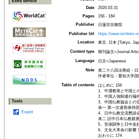
Extra service
Date
2020.03.31
Pages
156 - 184
Publisher
日蓮宗宗務院
Publisher Url
https://www.nichiren.or.
Location
東京, 日本 [Tokyo, Jap
Content type
期刊論文=Journal Artic
Language
日文=Japanese
Note
第二十八回法華経・日
作者單位：愛知大学国
Table of contents
はじめに 156
1、中濃教篤と中国との
2、中国人強制連行犠牲
Tools
3、中国仏教協会との交
表一 第一次遺骨捧持団名
Export
4、日中仏教交流懇談会
表二 訪中日本仏教親善使
5、安保闘争と日中友好
6、文化大革命の影響 1
おわりに 174