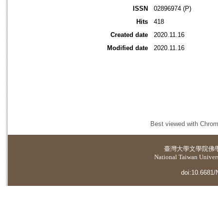
ISSN
02896974 (P)
Hits
418
Created date
2020.11.16
Modified date
2020.11.16
Best viewed with Chrome
臺灣大學
文學院佛
National Taiwan Universi
doi:10.6681