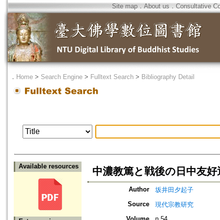
Site map
．
About us
．
Consultative C
．
Home
>
Search Engine
>
Fulltext Search
>
Bibliography Detail
Available resources
中濃教篤と戦後の日中友好運
Author
坂井田夕起子
Source
現代宗教研究
Volume
n.54