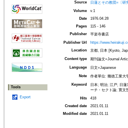
Source
日蓮とその教団=〔研究
Volume
v.1
Date
1976.04.28
Pages
115 - 146
Publisher
平楽寺書店
Publisher Url
https://www.heirakuji.c
Location
京都, 日本 [Kyoto, Jap
Content type
期刊論文=Journal Artic
Language
日文=Japanese
Note
作者單位: 幾徳工業大
Keyword
日本; 明治; 江戸; 日
Tools
ーチ・セクト論; 寛文惣
Export
Hits
418
Created date
2021.01.11
Modified date
2021.01.11