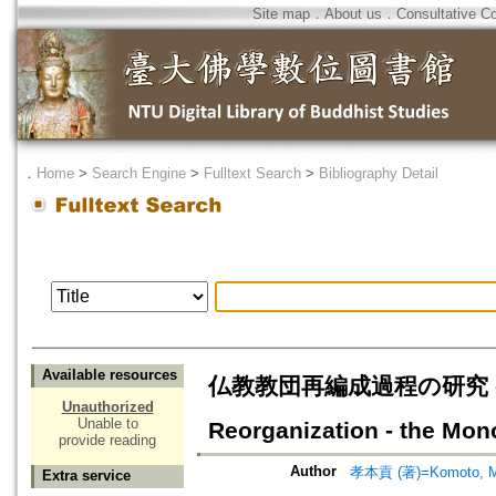
Site map
．
About us
．
Consultative C
．
Home
>
Search Engine
>
Fulltext Search
>
Bibliography Detail
Available resources
仏教教団再編成過程の研究 - 日蓮
Unauthorized
Unable to
Reorganization - the Mon
provide reading
Author
孝本貢 (著)=Komoto, Mit
Extra service