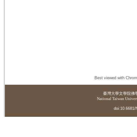
Best viewed with Chrome
臺灣大學
文學院佛
National Taiwan Universi
doi:10.6681