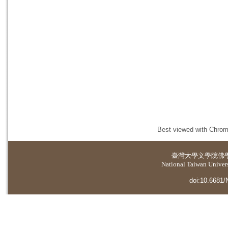
Best viewed with Chrome
臺灣大學
文學院佛
National Taiwan Universi
doi:10.6681