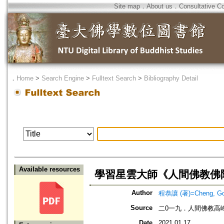
Site map
．
About us
．
Consultative C
．
Home
>
Search Engine
>
Fulltext Search
>
Bibliography Detail
Available resources
學習星雲大師《人間佛教佛
Author
程恭讓 (著)=Cheng, Gon
Source
二0一九．人間佛教高
Date
2021.01.17