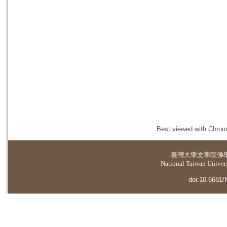
Best viewed with Chrome
臺灣大學
文學院佛
National Taiwan Universi
doi:10.6681