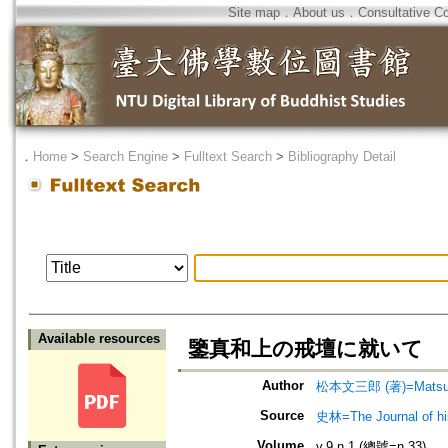
Site map
．
About us
．
Consultative C
．
Home
>
Search Engine
>
Fulltext Search
>
Bibliography Detail
Available resources
鑒真和上の戒壇に就いて
Author
松本文三郎 (著)=Matsumot
Source
史林=The Journal of hi
Volume
v.9 n.1 (總號=n.33)