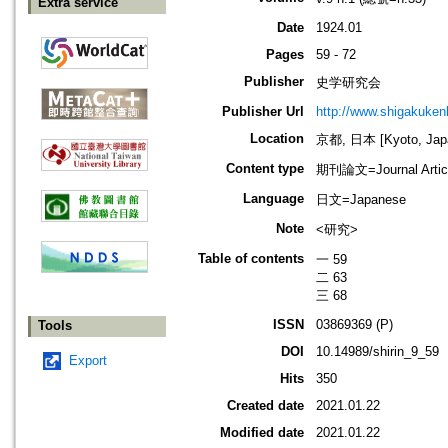
Extra service
Date
1924.01
Pages
59 - 72
Publisher
史学研究会
Publisher Url
http://www.shigakukenk
Location
京都, 日本 [Kyoto, Jap
Content type
期刊論文=Journal Artic
Language
日文=Japanese
Note
<研究>
Table of contents
一 59
二 63
三 68
ISSN
03869369 (P)
Tools
DOI
10.14989/shirin_9_59
Export
Hits
350
Created date
2021.01.22
Modified date
2021.01.22