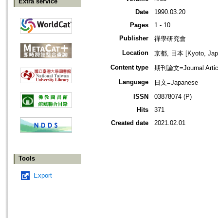
Extra service
Date
1990.03.20
Pages
1 - 10
Publisher
禪學研究會
Location
京都, 日本 [Kyoto, Jap
Content type
期刊論文=Journal Artic
Language
日文=Japanese
ISSN
03878074 (P)
Hits
371
Created date
2021.02.01
Tools
Export