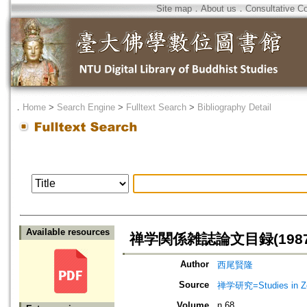
Site map
．
About us
．
Consultative C
．
Home
>
Search Engine
>
Fulltext Search
>
Bibliography Detail
Available resources
禅学関係雑誌論文目録(1987
Author
西尾賢隆
Source
禅学研究=Studies in 
Volume
n.68