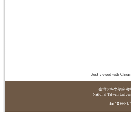
Best viewed with Chrome
臺灣大學
文學院佛
National Taiwan Universi
doi:10.6681