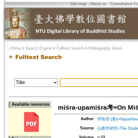
Site map
．
About us
．
Consultative C
．
Home
>
Search Engine
>
Fulltext Search
>
Bibliography Detail
Available resources
miśra-upamiśra考=On Miś
Author
早島理 (著)=Hayashima,
Source
仏教学研究=The Stud
Volume
n.69