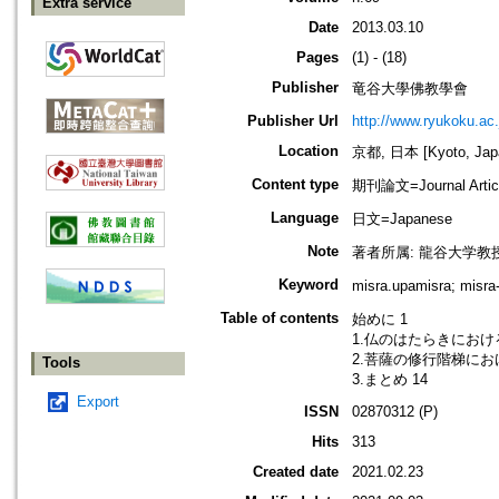
Extra service
Date
2013.03.10
Pages
(1) - (18)
Publisher
竜谷大學佛教學會
Publisher Url
http://www.ryukoku.ac.
Location
京都, 日本 [Kyoto, Jap
Content type
期刊論文=Journal Artic
Language
日文=Japanese
Note
著者所属: 龍谷大学教
Keyword
misra.upamisra;
Table of contents
始めに 1
1.仏のはたらきにおける「m
2.菩薩の修行階梯における「
Tools
3.まとめ 14
Export
ISSN
02870312 (P)
Hits
313
Created date
2021.02.23