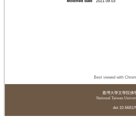
Modified date
2021.09.03
Best viewed with Chrome
臺灣大學
文學院佛
National Taiwan Universi
doi:10.6681