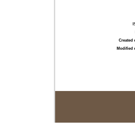
I
Created 
Modified 