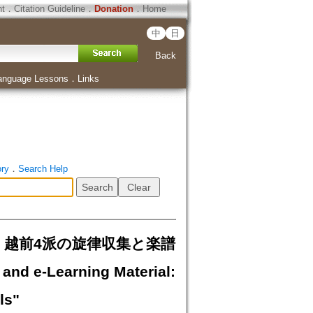
ht
．
Citation Guideline
．
Donation
．
Home
中
日
Back
anguage Lessons
．
Links
ory
．
Search Help
 越前4派の旋律収集と楽譜
nd e-Learning Material:
ls"