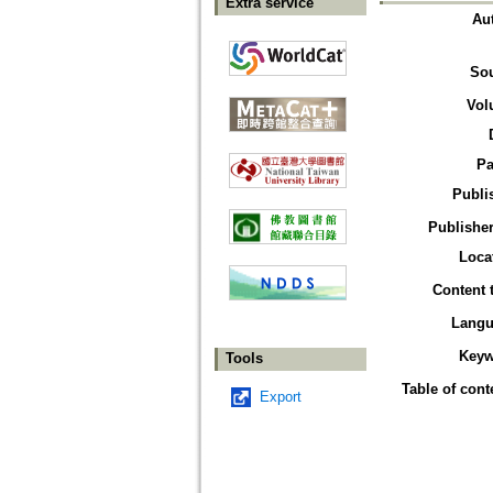
Extra service
Au
So
Vol
Pa
Publi
Publisher
Loca
Content 
Langu
Keyw
Tools
Table of cont
Export