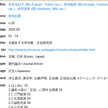
thor
深見友紀子 (著)=Fukami, Yukiko (au.)
;
黒田義道 (著)=Kuroda, Yoshimich
(au.)
;
赤羽美希 (著)=Akahane, Miki (au.)
urce
研究紀要
ume
n.29
Date
2016.03
ges
61 - 74
sher
京都女子大学宗教・文化研究所
 Url
http://www.kyoto-wu.ac.jp/daigaku/shisetsu/shukyo/index.html
tion
京都, 日本 [Kyoto, Japan]
type
期刊論文=Journal Article
age
日文=Japanese
ord
浄土真宗; 真宗学; 仏教声明; 正信偈; 正信念仏偈; eラーニング; データ
ents
1.はじめに 61
2.越前４派の「正信」に関する調査 62
2.1 三門徒派 62
2.2 出雲路派 64
2.3 誠照寺派 66
2.4 山元派 68