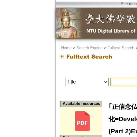
Site map
．
Home
>
Search Engine
>
Fulltext Search
Available resources
｢正信念
化=Develo
(Part 2)E