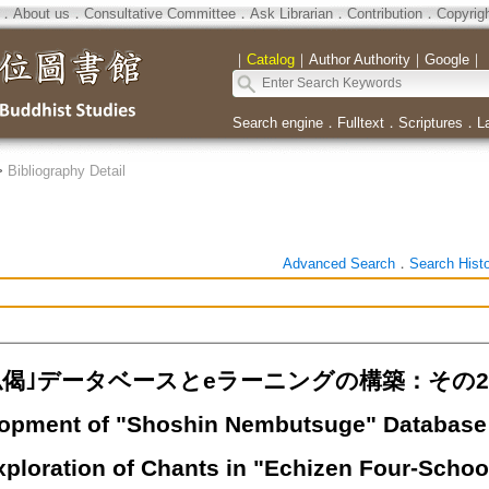
．
About us
．
Consultative Committee
．
Ask Librarian
．
Contribution
．
Copyrig
｜
Catalog
｜
Author Authority
｜
Google
｜
Search engine
．
Fulltext
．
Scriptures
．
L
>
Bibliography Detail
Advanced Search
．
Search Hist
仏偈｣データベースとeラーニングの構築：その2
pment of "Shoshin Nembutsuge" Database a
xploration of Chants in "Echizen Four-Schoo