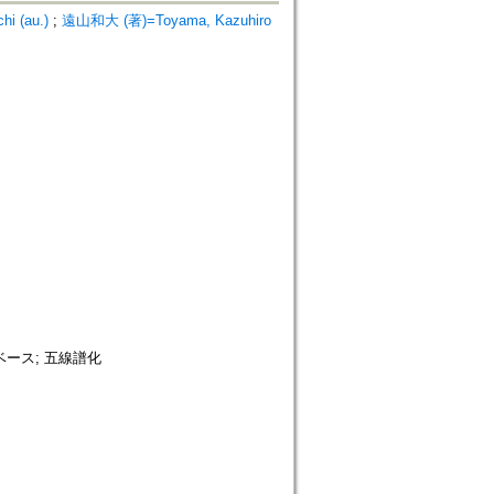
i (au.)
;
遠山和大 (著)=Toyama, Kazuhiro
ベース; 五線譜化