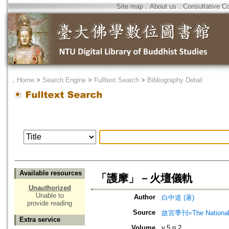
Site map
．
About us
．
Consultative C
．
Home
>
Search Engine
>
Fulltext Search
>
Bibliography Detail
Available resources
「護摩」－火壇儀軌
Unauthorized
Unable to
Author
白中道 (著)
provide reading
Source
故宮季刊=The National 
Extra service
Volume
v.5 n.2