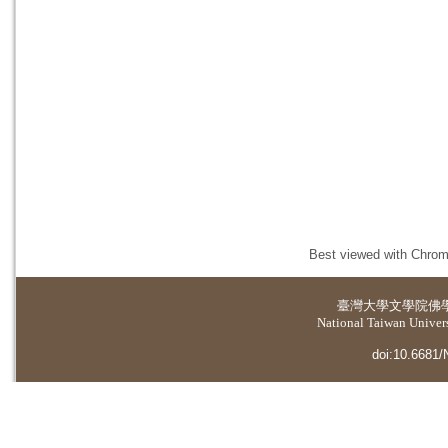
Best viewed with Chrome
臺灣大學
文學院佛
National Taiwan Universi
doi:10.6681