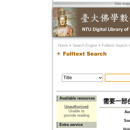
Site map
．
Home
>
Search Engine
>
Fulltext Search
Available resources
需要一部
Unauthorized
Unable to
Au
provide reading
So
Extra service
Vol