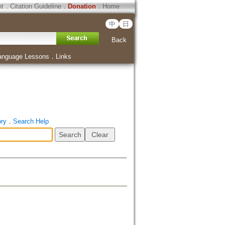
ht
．
Citation Guideline
．
Donation
．
Home
中
日
Back
anguage Lessons
．
Links
ory
．
Search Help