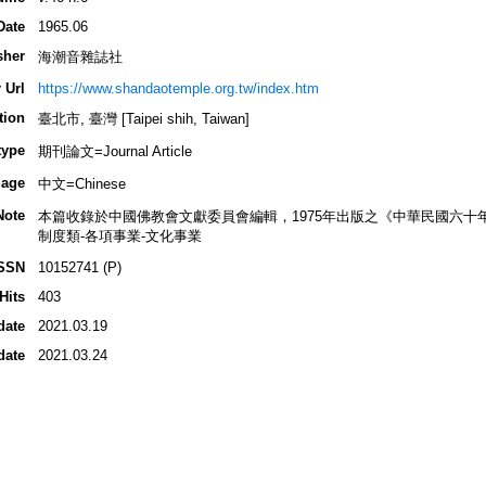
Date
1965.06
sher
海潮音雜誌社
 Url
https://www.shandaotemple.org.tw/index.htm
tion
臺北市, 臺灣 [Taipei shih, Taiwan]
type
期刊論文=Journal Article
age
中文=Chinese
Note
本篇收錄於中國佛教會文獻委員會編輯，1975年出版之《中華民國六十
制度類-各項事業-文化事業
SSN
10152741 (P)
Hits
403
date
2021.03.19
date
2021.03.24