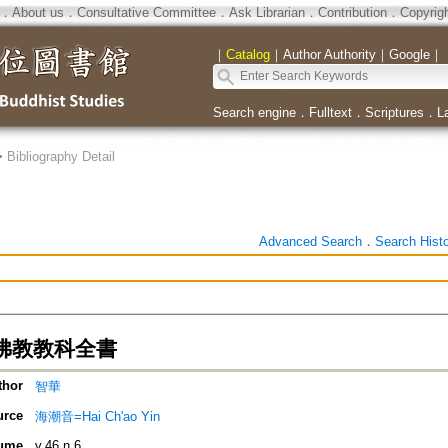
．
About us
．
Consultative Committee
．
Ask Librarian
．
Contribution
．
Copyrig
｜
Catalog
｜
Author Authority
｜
Google
｜
Search engine
．
Fulltext
．
Scriptures
．
L
>
Bibliography Detail
Advanced Search
．
Search Hist
佛教教科全書
thor
智華
urce
海潮音=Hai Ch'ao Yin
ume
v.46 n.6