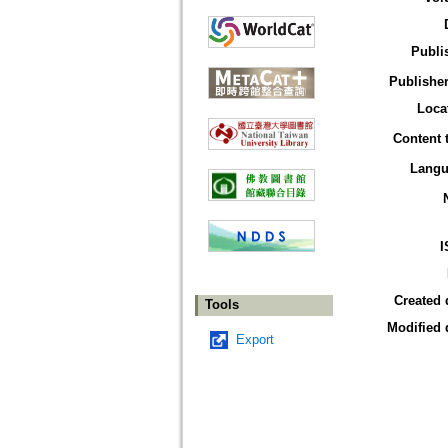
Publi
Publisher
Loca
Content 
Langu
I
Created 
Tools
Modified 
Export