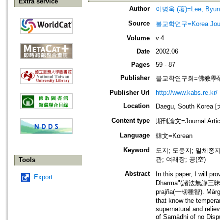
Extra service
Author
이병욱 (著)=Lee, Byung
Source
불교학연구=Korea Journa
Volume
v.4
Date
2002.06
Pages
59 - 87
Publisher
불교학연구회=佛教學
Publisher Url
http://www.kabs.re.kr/
Location
Daegu, South Korea
Content type
期刊論文=Journal Artic
Language
韓文=Korean
Keyword
도지; 도종지; 일체종
관; 여래장; 공(空)
Tools
Abstract
In this paper, I will p
Export
Dharma"(諸法無諍三昧法門). 
prajña(一切種智). Mārga-
that know the temperam
supernatural and reliev
of Samādhi of no D