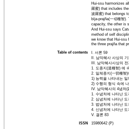
Hui-ssu harmonizes al
羅蜜) that includes th
波羅蜜) that belongs to
bīja-prajña(一切種智). Th
capacity, the other is
And Hui-ssu says Cat
method of self discipl
we know that Hui-ssu h
the three prajña that 
Table of contents
I. 서론 59
II. 남악혜사 사상의 기
III. 남악혜사사상의 
1. 도종지(道種智) 에
2. 일체종지(一切種智)
1) 능력을 나타내는 일
2) 수행의 형식 속에
IV. 남악혜사의 4념처(
1. 수념처에 나타난 도
2. 심념처에 나타난 도
3. 법념처에 나타난 도
4. 신념처에 나타난 도
V. 결론 83
ISSN
15980642 (P)