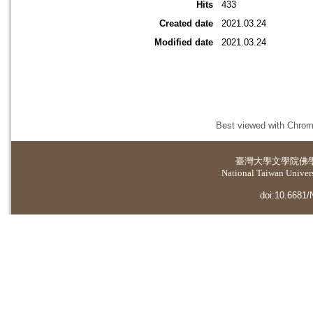
Hits
433
Created date
2021.03.24
Modified date
2021.03.24
Best viewed with Chrome
臺灣大學
文學院佛
National Taiwan Universi
doi:10.6681