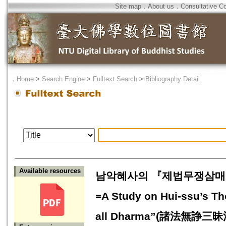
Site map
．
About us
．
Consultative C
．
Home
>
Search Engine
>
Fulltext Search
>
Bibliography Detail
Available resources
남악혜사의 『제법무쟁삼매법
=A Study on Hui-ssu’s Th
all Dharma”(諸法無諍三昧