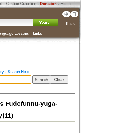
ht
．
Citation Guideline
．
Donation
．
Home
中
日
Back
anguage Lessons
．
Links
ory
．
Search Help
udofunnu-yuga-
y(11)