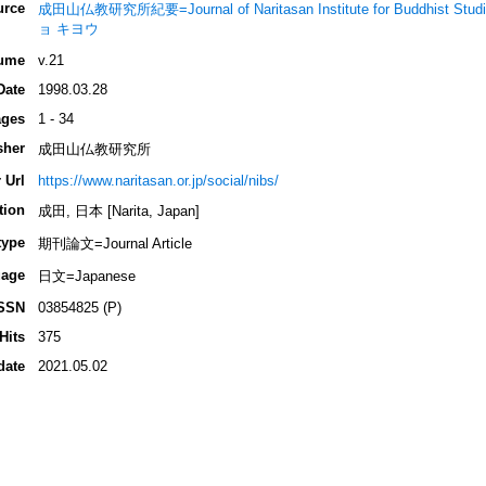
urce
成田山仏教研究所紀要=Journal of Naritasan Institute for Buddh
ョ キヨウ
ume
v.21
Date
1998.03.28
ges
1 - 34
sher
成田山仏教研究所
 Url
https://www.naritasan.or.jp/social/nibs/
tion
成田, 日本 [Narita, Japan]
type
期刊論文=Journal Article
age
日文=Japanese
SSN
03854825 (P)
Hits
375
date
2021.05.02