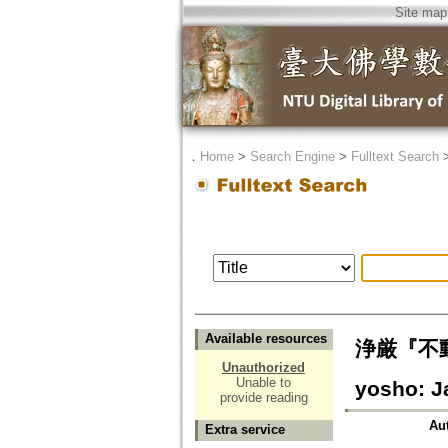
Site map
．
Home
>
Search Engine
>
Fulltext Search
Available resources
浄厳『不動忿
Unauthorized
Unable to
yosho: J
provide reading
Au
Extra service