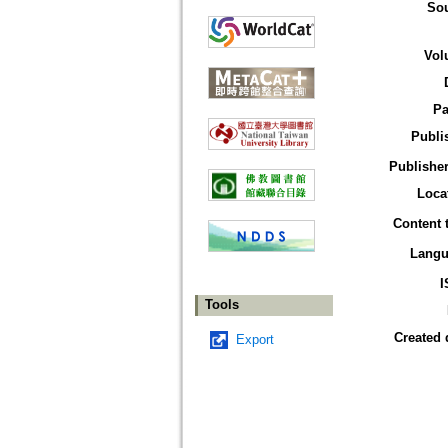
So
Vol
Pa
Publi
Publisher
Loca
Content 
Langu
I
Tools
Created 
Export