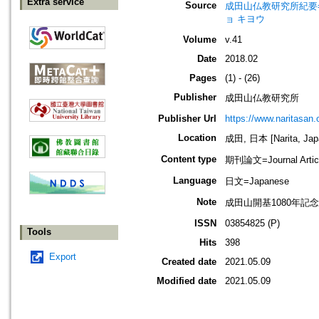
Extra service
Source
成田山仏教研究所紀要=Journ
ョ キヨウ
Volume
v.41
Date
2018.02
Pages
(1) - (26)
Publisher
成田山仏教研究所
Publisher Url
https://www.naritasan.o
Location
成田, 日本 [Narita, Jap
Content type
期刊論文=Journal Artic
Language
日文=Japanese
Note
成田山開基1080年記念
ISSN
03854825 (P)
Tools
Hits
398
Export
Created date
2021.05.09
Modified date
2021.05.09