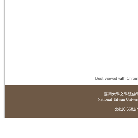
Best viewed with Chrome
臺灣大學
文學院佛
National Taiwan Universi
doi:10.6681