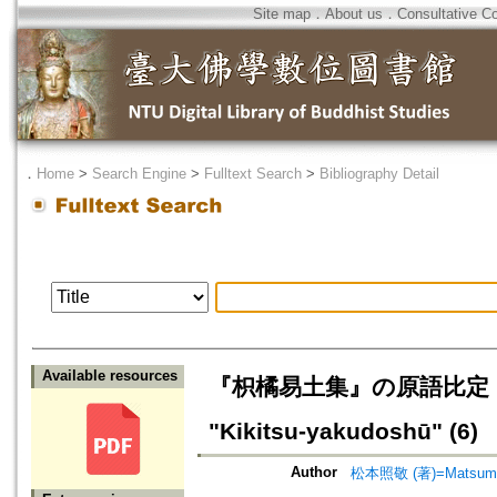
Site map
．
About us
．
Consultative C
．
Home
>
Search Engine
>
Fulltext Search
>
Bibliography Detail
Available resources
『枳橘易土集』の原語比定 (６)=Iden
"Kikitsu-yakudoshū" (6)
Author
松本照敬 (著)=Matsumoto