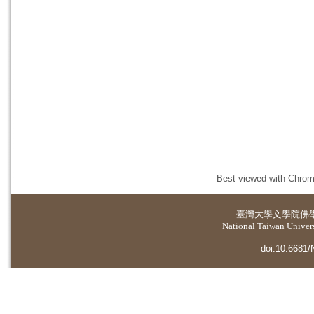
Best viewed with Chrome
臺灣大學
文學院佛
National Taiwan Universi
doi:10.6681