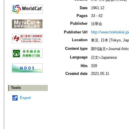
Date
1961.12
Pages
33 - 42
Publisher
法華会
Publisher Url
http://www.hokkekai.jp
Location
東京, 日本 [Tokyo, Jap
Content type
期刊論文=Journal Artic
Language
日文=Japanese
Hits
328
Created date
2021.05.11
Tools
Export