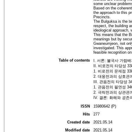
some unclear problem
Based on the coherent 
the approach to this p
Precincts.
The Bulguksa is the te
respect, the building 
ideological approach, w
This means that the B
meanings but by securi
Gwaneumjeon, not only 
investigated. This app
feasible recognition o
Table of contents
I. 서론: 불국사 가람
II. 비로전의 타당성 33
1. 비로전의 문제점 33
2. 대웅전과의 상호관계
III. 관음전의 타당성 3
1. 관음전의 필연성 34
2. 극락전과의 상관관계
IV. 결론: 화해와 공존
ISSN
15980642 (P)
Hits
277
Created date
2021.05.14
Modified date
2021.05.14