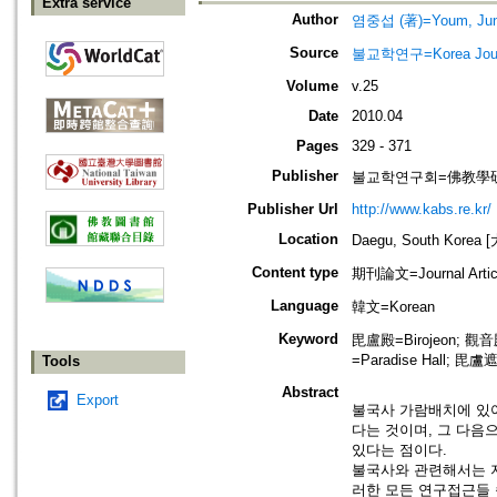
Extra service
Author
염중섭 (著)=Youm, Jung
Source
불교학연구=Korea Journa
Volume
v.25
Date
2010.04
Pages
329 - 371
Publisher
불교학연구회=佛教學
Publisher Url
http://www.kabs.re.kr/
Location
Daegu, South Korea
Content type
期刊論文=Journal Artic
Language
韓文=Korean
Keyword
毘盧殿=Birojeon; 觀音
=Paradise Hall; 毘
Tools
Abstract
Export
불국사 가람배치에 있
다는 것이며, 그 다음
있다는 점이다.
불국사와 관련해서는 지
러한 모든 연구접근들