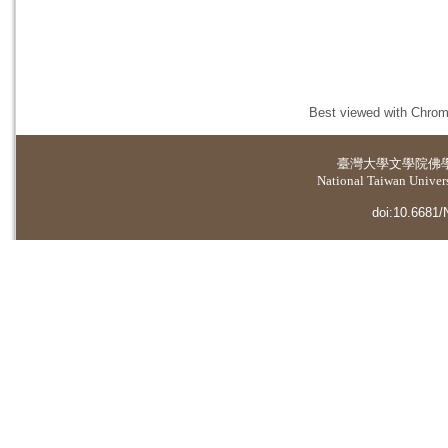
Best viewed with Chrome
臺灣大學
文學院佛
National Taiwan Universi
doi:10.6681