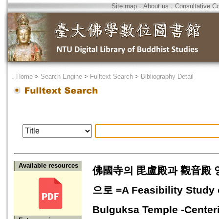
Site map
．
About us
．
Consultative C
．
Home
>
Search Engine
>
Fulltext Search
>
Bibliography Detail
Available resources
佛國寺의 毘盧殿과 觀音殿 영
으로 =A Feasibility Study
Bulguksa Temple -Centeri