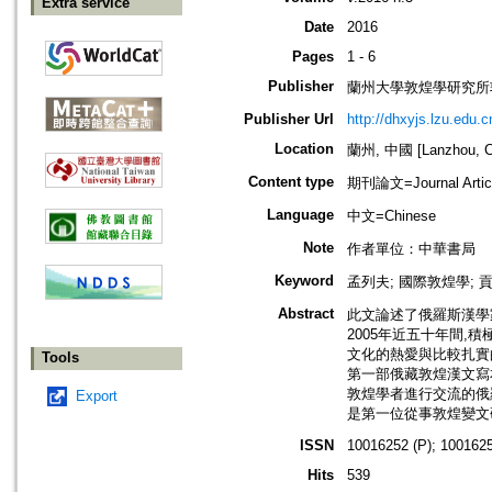
Extra service
Date
2016
Pages
1 - 6
Publisher
蘭州大學敦煌學研究所
Publisher Url
http://dhxyjs.lzu.edu.c
Location
蘭州, 中國 [Lanzhou, C
Content type
期刊論文=Journal Artic
Language
中文=Chinese
Note
作者單位：中華書局
Keyword
孟列夫; 國際敦煌學; 
Abstract
此文論述了俄羅斯漢學家孟
2005年近五十年間
文化的熱愛與比較扎實
Tools
第一部俄藏敦煌漢文寫
敦煌學者進行交流的俄
Export
是第一位從事敦煌變文
ISSN
10016252 (P); 1001625
Hits
539