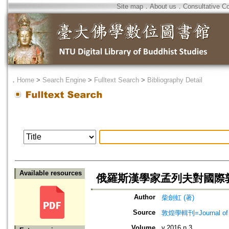
Site map
．
About us
．
Consultative C
．
Home
>
Search Engine
>
Fulltext Search
>
Bibliography Detail
Available resources
俄羅斯漢學家孟列夫對國際
Author
柴劍虹 (著)
Source
敦煌學輯刊=Journal of D
Volume
v.2016 n.3