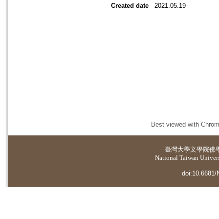
Created date
2021.05.19
Best viewed with Chrome
臺灣大學
文學院佛
National Taiwan Universi
doi:10.6681