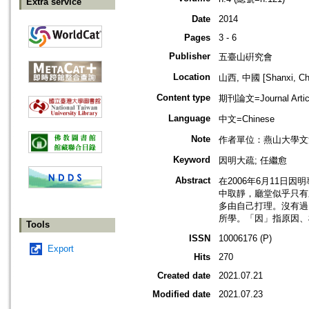
Extra service
Date
2014
Pages
3 - 6
Publisher
五臺山硏究會
Location
山西, 中國 [Shanxi, Ch
Content type
期刊論文=Journal Artic
Language
中文=Chinese
Note
作者單位：燕山大學文
Keyword
因明大疏; 任繼愈
Abstract
在2006年6月11
中取靜，廳堂似乎只有
多由自己打理。沒有過
所學。「因」指原因、
Tools
ISSN
10006176 (P)
Export
Hits
270
Created date
2021.07.21
Modified date
2021.07.23