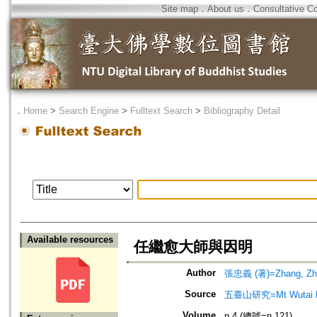
Site map
．
About us
．
Consultative C
．
Home
>
Search Engine
>
Fulltext Search
>
Bibliography Detail
Available resources
任繼愈大師與因明
Author
張忠義 (著)=Zhang, Zhon
Source
五臺山研究=Mt Wutai R
Volume
n.4 (總號=n.121)