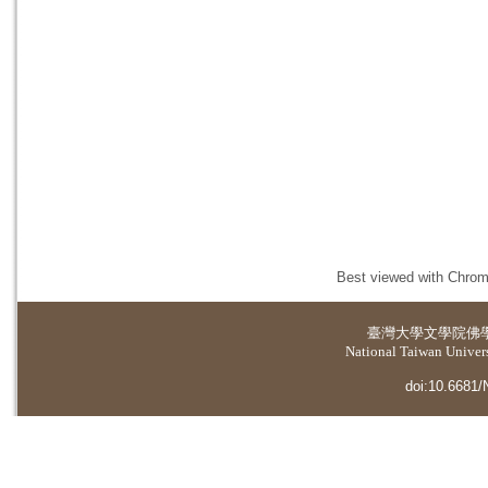
Best viewed with Chrome
臺灣大學
文學院佛
National Taiwan Universi
doi:10.6681