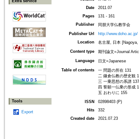
Extra service
Date
2011.07
Pages
131 - 161
Publisher
同朋大学仏教学会
Publisher Url
http://www.doho.ac.jp/
Location
名古屋, 日本 [Nagoya, 
Content type
期刊論文=Journal Artic
Language
日文=Japanese
Table of contents
一 問題の所在 131
二 鎌倉仏教の歴史観 1
三 一乗思想の系譜 13
四 誓願一仏乗の形成 1
五 おわりに 155
Tools
ISSN
02898403 (P)
Hits
332
Export
Created date
2021.07.23