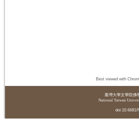
Best viewed with Chrome
臺灣大學
文學院佛
National Taiwan Universi
doi:10.6681