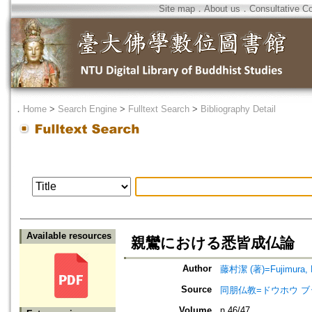
Site map
．
About us
．
Consultative C
．
Home
>
Search Engine
>
Fulltext Search
>
Bibliography Detail
Available resources
親鸞における悉皆成仏論
Author
藤村潔 (著)=Fujimura, Ki
Source
同朋仏教=ドウホウ ブッキョウ=
Volume
n.46/47